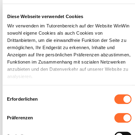
Nuten, Radien durch Außen-
und Innenbearbeitung mittels
Diese Webseite verwendet Cookies
konventioneller Drehmaschinen
Wir verwenden im Tutorenbereich auf der Website WinWin
zu fertigen. Einzelne Masse
sowohl eigene Cookies als auch Cookies von
bedürfen entsprechend ihrer
Drittanbietern, um die einwandfreie Funktion der Seite zu
Funktion am gefertigten
ermöglichen, Ihr Endgerät zu erkennen, Inhalte und
Werkstück der
Anzeigen auf Ihre persönlichen Präferenzen abzustimmen,
Allgemeintoleranz ISO 2768-f,
Funktionen im Zusammenhang mit sozialen Netzwerken
Fertigungstoleranz IT7 bis
anzubieten und den Datenverkehr auf unserer Website zu
IT10.
analysieren.
Maximale Punktzahl: 18
Über dieses Banner können Sie die Cookies nach Belieben
Einwilligungsauswahl
akzeptieren, ablehnen oder konfigurieren. Davon
Erforderlichen
ausgenommen sind Cookies, die für die Funktion der
Website unbedingt erforderlich sind. Eine Beschreibung der
INDIKATOREN
Präferenzen
verschiedenen Cookies finden sie oben unter „Details“.
Zustand der gefertigten Drehteile.
Ablauf der Fertigung.
Wir weisen darauf hin, dass die Navigation auf der Website