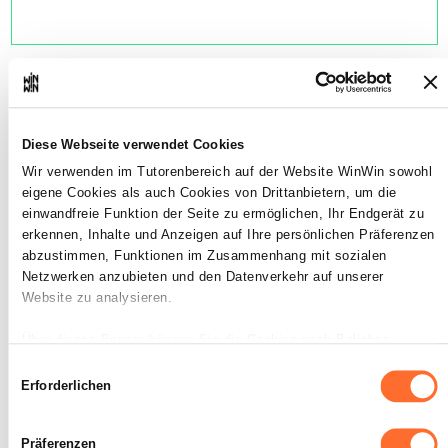
- Er/Sie ist in der Lage, die ihm
3
Diese Webseite verwendet Cookies
zugeordnete Tätigkeit zu
Wir verwenden im Tutorenbereich auf der Website WinWin sowohl
beschreiben.
eigene Cookies als auch Cookies von Drittanbietern, um die
einwandfreie Funktion der Seite zu ermöglichen, Ihr Endgerät zu
Maximale Punktzahl: 12
erkennen, Inhalte und Anzeigen auf Ihre persönlichen Präferenzen
abzustimmen, Funktionen im Zusammenhang mit sozialen
Netzwerken anzubieten und den Datenverkehr auf unserer
Website zu analysieren.
INDIKATOREN
Er/Sie beschreibt eine spezifische
Über dieses Banner können Sie die Cookies nach Belieben
ihm/ihr aufgetragenen
akzeptieren, ablehnen oder konfigurieren. Davon ausgenommen
Einwilligungsauswahl
Betriebstätigkeit.
sind Cookies, die für die Funktion der Website unbedingt
Erforderlichen
erforderlich sind. Eine Beschreibung der verschiedenen Cookies
SOCKEL
finden sie oben unter „Details“.
Präferenzen