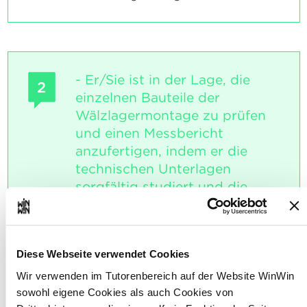
- Er/Sie ist in der Lage, die
2
einzelnen Bauteile der
Wälzlagermontage zu prüfen
und einen Messbericht
anzufertigen, indem er die
technischen Unterlagen
sorgfältig studiert und die
benötigten Informationen
auswählt. Er erlernt die
Grundlagen der Wälz- und
Diese Webseite verwendet Cookies
Gleitlager, sowie die
vorschriftsmäßige Montage
Wir verwenden im Tutorenbereich auf der Website WinWin
und Demontage der Wälzlager.
sowohl eigene Cookies als auch Cookies von