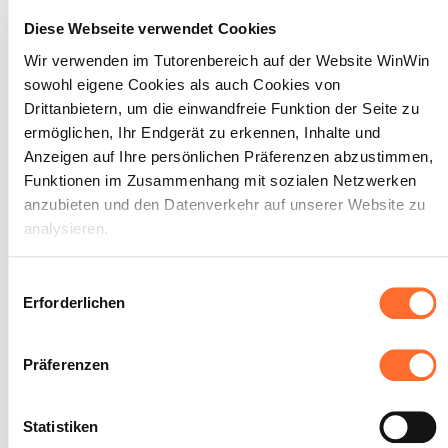
zu beschriften.
Diese Webseite verwendet Cookies
Wir verwenden im Tutorenbereich auf der Website WinWin
Maximale Punktzahl: 6
sowohl eigene Cookies als auch Cookies von
Drittanbietern, um die einwandfreie Funktion der Seite zu
ermöglichen, Ihr Endgerät zu erkennen, Inhalte und
INDIKATOREN
Anzeigen auf Ihre persönlichen Präferenzen abzustimmen,
Inhalt der Texte Anordnung und
Funktionen im Zusammenhang mit sozialen Netzwerken
Darstellung der Texte Bemaßung
anzubieten und den Datenverkehr auf unserer Website zu
analysieren.
SOCKEL
Der Inhalt der Texte ist überwiegend
Über dieses Banner können Sie die Cookies nach Belieben
Einwilligungsauswahl
korrekt und entspricht den Erfordernissen
akzeptieren, ablehnen oder konfigurieren. Davon
Erforderlichen
des Plans.
ausgenommen sind Cookies, die für die Funktion der
Die Anordnung und Darstellung der Texte
entspricht den Betrieblichen Vorgaben.
Website unbedingt erforderlich sind. Eine Beschreibung der
Die Bemaßung ist überwiegend korrekt
Präferenzen
verschiedenen Cookies finden sie oben unter „Details“.
und entspricht den Erfordernissen des
Plans.
Wir weisen darauf hin, dass die Navigation auf der Website
Statistiken
und bestimmte Funktionen (z. B. Abspielen von Videos,