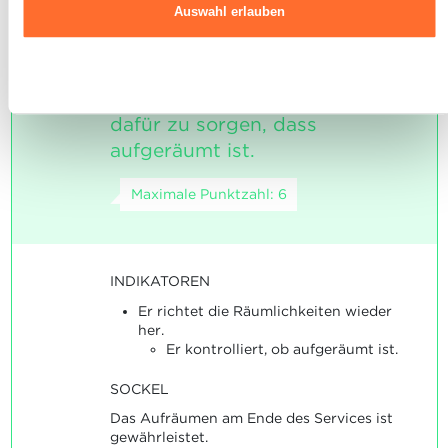
Auswahl erlauben
Datenschutzrichtlinie.
Der Auszubildende ist in der
Ablehnen
3
Lage, am Ende des Services
dafür zu sorgen, dass
aufgeräumt ist.
Maximale Punktzahl: 6
INDIKATOREN
Er richtet die Räumlichkeiten wieder
her.
Er kontrolliert, ob aufgeräumt ist.
SOCKEL
Das Aufräumen am Ende des Services ist
gewährleistet.