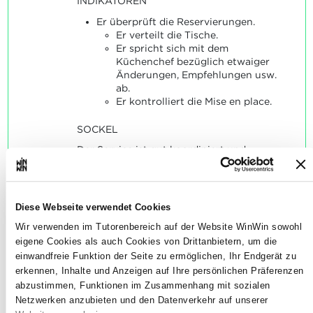
INDIKATOREN
Er überprüft die Reservierungen.
Er verteilt die Tische.
Er spricht sich mit dem
Küchenchef bezüglich etwaiger
Änderungen, Empfehlungen usw.
ab.
Er kontrolliert die Mise en place.
SOCKEL
Der Service ist gut koordiniert und
organisiert.
Diese Webseite verwendet Cookies
Wir verwenden im Tutorenbereich auf der Website WinWin sowohl
eigene Cookies als auch Cookies von Drittanbietern, um die
Der Lernende ist in der Lage,
2
einwandfreie Funktion der Seite zu ermöglichen, Ihr Endgerät zu
den Service seines
erkennen, Inhalte und Anzeigen auf Ihre persönlichen Präferenzen
Serviceteams sicherzustellen.
abzustimmen, Funktionen im Zusammenhang mit sozialen
Netzwerken anzubieten und den Datenverkehr auf unserer