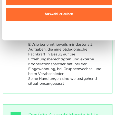
Erziehungsberechtigten und weiteren
wie wir mit Ihren personenbezogenen Daten umgehen, finden sie
Kooperationspartnern bei der
in unserer
Charta zur Nutzung von Cookies
und
unserer
Eingewöhnung, bei Gruppen- oder
Auswahl erlauben
Datenschutzrichtlinie.
Aktivitätenwechsel und beim
Verabschieden.
Er/sie handelt situationsangepasst. .
Ablehnen
SOCKEL
Er/sie benennt jeweils mindestens 2
Aufgaben, die eine pädagogische
Fachkraft in Bezug auf die
Erziehungsberechtigten und externe
Kooperationspartner hat, bei der
Eingewöhnung, bei Gruppenwechsel und
beim Verabschieden.
Seine Handlungen sind weitestgehend
situationsangepasst
Der/die Auszubildende ist in