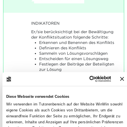
INDIKATOREN
Er/sie berücksichtigt bei der Bewältigung
der Konfliktsituation folgende Schritte:
Erkennen und Benennen des Konflikts
Definieren des Konflikts
Sammeln von Lösungsvorschlägen
Entscheiden für einen Lösungsweg
Festlegen der Beiträge der Beteiligten
zur Lösung
Bewerten der Lösung
Er/sie schlägt passende Lösungsvarianten
an.
Diese Webseite verwendet Cookies
SOCKEL
Wir verwenden im Tutorenbereich auf der Website WinWin sowohl
Bei der Bewältigung der Konfliktsituation
eigene Cookies als auch Cookies von Drittanbietern, um die
sind die angewandten Schritte passend
einwandfreie Funktion der Seite zu ermöglichen, Ihr Endgerät zu
gewählt und nachvollziehbar.
erkennen, Inhalte und Anzeigen auf Ihre persönlichen Präferenzen
Die Lösungsvarianten sind mehrheitlich