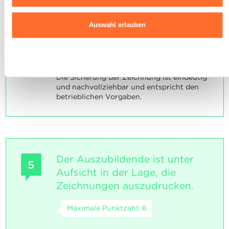
wie wir mit Ihren personenbezogenen Daten umgehen, finden sie
INDIKATOREN
in unserer
Charta zur Nutzung von Cookies
und
unserer
Auswahl erlauben
Datenschutzrichtlinie.
Sicherung der Zeichnung auf dem PC oder
dem Server.
Ablehnen
SOCKEL
Die Sicherung der Zeichnung ist eindeutig
und nachvollziehbar und entspricht den
betrieblichen Vorgaben.
Der Auszubildende ist unter
5
Aufsicht in der Lage, die
Zeichnungen auszudrucken.
Maximale Punktzahl: 6