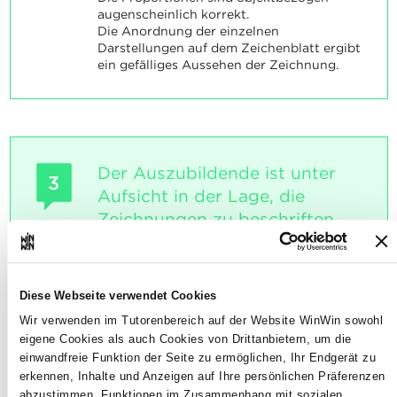
augenscheinlich korrekt.
Die Anordnung der einzelnen
Darstellungen auf dem Zeichenblatt ergibt
ein gefälliges Aussehen der Zeichnung.
Der Auszubildende ist unter
3
Aufsicht in der Lage, die
Zeichnungen zu beschriften.
Maximale Punktzahl: 6
Diese Webseite verwendet Cookies
Wir verwenden im Tutorenbereich auf der Website WinWin sowohl
INDIKATOREN
eigene Cookies als auch Cookies von Drittanbietern, um die
einwandfreie Funktion der Seite zu ermöglichen, Ihr Endgerät zu
Inhalt der Texte Anordnung und
erkennen, Inhalte und Anzeigen auf Ihre persönlichen Präferenzen
Darstellung der Texte
abzustimmen, Funktionen im Zusammenhang mit sozialen