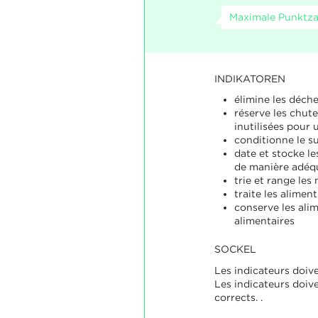
Maximale Punktza
INDIKATOREN
élimine les déche
réserve les chut
inutilisées pour u
conditionne le s
date et stocke l
de manière adéq
trie et range les
traite les alimen
conserve les ali
alimentaires
SOCKEL
Les indicateurs doive
Les indicateurs doiv
corrects. .