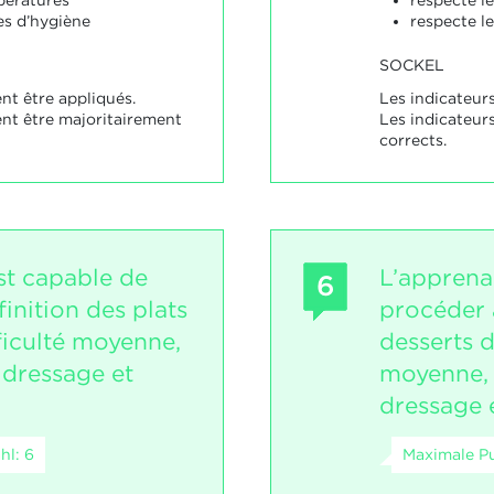
pératures
respecte l
es d’hygiène
respecte le
SOCKEL
nt être appliqués.
Les indicateurs
ent être majoritairement
Les indicateur
corrects.
st capable de
L’apprena
6
finition des plats
procéder à
ficulté moyenne,
desserts d
 dressage et
moyenne, 
dressage e
hl: 6
Maximale Pu