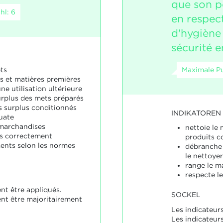
que son po
hl: 6
en respect
d'hygiène
sécurité e
Maximale Pu
ts
es et matières premières
ne utilisation ultérieure
urplus des mets préparés
es surplus conditionnés
INDIKATOREN
uate
 marchandises
nettoie le 
ts correctement
produits co
ments selon les normes
débranche 
le nettoyer
range le ma
respecte le
nt être appliqués.
SOCKEL
ent être majoritairement
Les indicateurs
Les indicateur