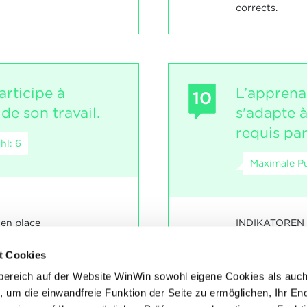
corrects.
articipe à
L’apprenan
10
de son travail.
s'adapte 
requis par
hl: 6
Maximale Pu
INDIKATOREN
 en place
réagit aux 
ses, dressage)
t Cookies
SOCKEL
bereich auf der Website WinWin sowohl eigene Cookies als auc
Les indicateurs
, um die einwandfreie Funktion der Seite zu ermöglichen, Ihr En
nt être appliqués.
Les indicateur
ent être majoritairement