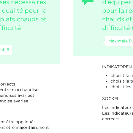
ses nécessaires
d’équiper 
e qualité pour la
pour la ré
 plats chauds et
chauds et
fficulté
difficult
Maximale Pu
hl: 6
INDIKATOREN
choisit le 
choisit la 
corrects
choisit les
e entre marchandises
handises avariées
SOCKEL
andise avariée
Les indicateurs
Les indicateur
corrects.
nt être appliqués.
ent être majoritairement