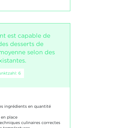
nt est capable de
des desserts de
é moyenne selon des
xistantes.
nktzahl: 6
es ingrédients en quantité
e en place
 techniques culinaires correctes