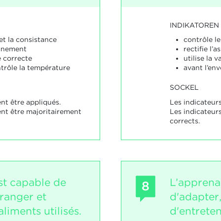
INDIKATOREN
et la consistance
contrôle le
onnement
rectifie l’
le correcte
utilise la v
ntrôle la température
avant l’env
SOCKEL
nt être appliqués.
Les indicateurs
ent être majoritairement
Les indicateur
corrects.
st capable de
L’apprena
8
ranger et
d'adapter, 
liments utilisés.
d'entreten