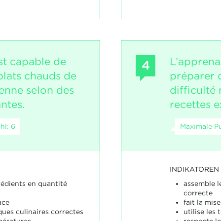
st capable de
L’apprena
4
plats chauds de
préparer 
yenne selon des
difficult
antes.
recettes e
hl: 6
Maximale Pu
INDIKATOREN
rédients en quantité
assemble l
correcte
ace
fait la mis
iques culinaires correctes
utilise les