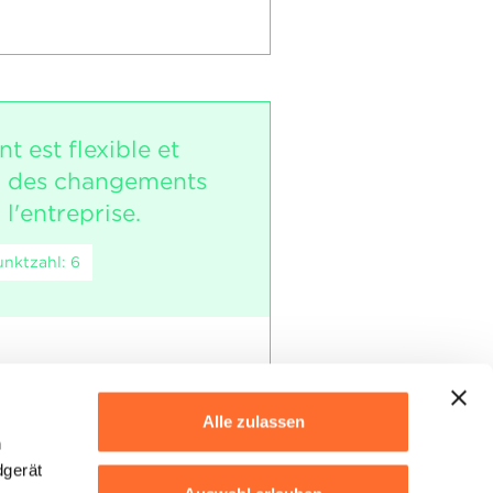
t est flexible et
à des changements
 l'entreprise.
nktzahl: 6
besoins de l’entreprise
Alle zulassen
h
 doivent être appliqués.
dgerät
s doivent être majoritairement