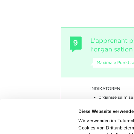
L’apprenant p
9
l'organisation 
Maximale Punktza
INDIKATOREN
organise sa mise
(matériel, marchandi
Diese Webseite verwende
SOCKEL
Wir verwenden im Tutoren
Cookies von Drittanbietern
Les indicateurs doive
Les indicateurs doiv