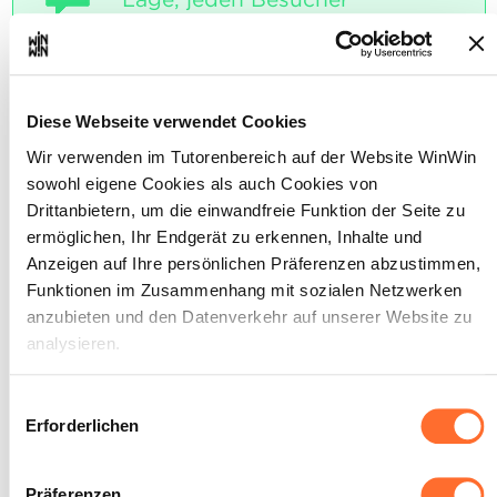
professionell zu empfangen.
Maximale Punktzahl: 12
Diese Webseite verwendet Cookies
Wir verwenden im Tutorenbereich auf der Website WinWin
INDIKATOREN
sowohl eigene Cookies als auch Cookies von
Die wesentlichen Regeln für den Empfang
Drittanbietern, um die einwandfreie Funktion der Seite zu
eines Besuchers sind bekannt: • den
ermöglichen, Ihr Endgerät zu erkennen, Inhalte und
Besucher bei seiner Ankunft begrüßen, •
Anzeigen auf Ihre persönlichen Präferenzen abzustimmen,
sein Anliegen richtig verstehen, • den
Funktionen im Zusammenhang mit sozialen Netzwerken
Gesprächspartner/die Kontaktperson
ausfindig machen, • dem Besucher
anzubieten und den Datenverkehr auf unserer Website zu
Auskunft erteilen oder ihn um Geduld
analysieren.
bitten, • dem Besucher die notwendigen
Anweisungen geben oder ihm den Weg zu
seinem Gesprächspartner beschreiben, •
Über dieses Banner können Sie die Cookies nach Belieben
Einwilligungsauswahl
den Besucher verabschieden.
akzeptieren, ablehnen oder konfigurieren. Davon
Erforderlichen
ausgenommen sind Cookies, die für die Funktion der
SOCKEL
Website unbedingt erforderlich sind. Eine Beschreibung der
Der Empfang entspricht den erteilten
Präferenzen