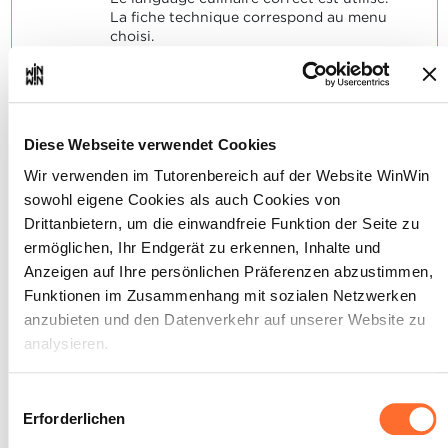
La fiche technique correspond au menu
choisi.
Le plan de menu est équilibré et varié.
Diese Webseite verwendet Cookies
L'élève est capable de calculer
Wir verwenden im Tutorenbereich auf der Website WinWin
2
sowohl eigene Cookies als auch Cookies von
le prix de vente d'un menu.
Drittanbietern, um die einwandfreie Funktion der Seite zu
Maximale Punktzahl: 18
ermöglichen, Ihr Endgerät zu erkennen, Inhalte und
Anzeigen auf Ihre persönlichen Präferenzen abzustimmen,
Funktionen im Zusammenhang mit sozialen Netzwerken
anzubieten und den Datenverkehr auf unserer Website zu
INDIKATOREN
analysieren.
rédige un bon d'économat basé sur les
fiches techniques
Über dieses Banner können Sie die Cookies nach Belieben
Einwilligungsauswahl
calcule les proportions
akzeptieren, ablehnen oder konfigurieren. Davon
Erforderlichen
calcule les frais/coût des
ausgenommen sind Cookies, die für die Funktion der
marchandises