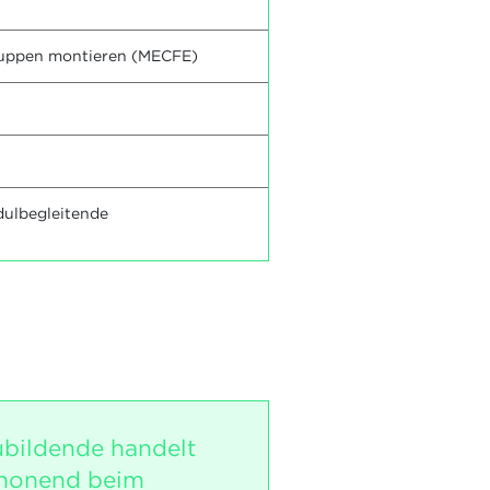
ruppen montieren (MECFE)
dulbegleitende
bildende handelt
honend beim