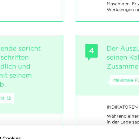
Maschinen. Er 
Werkzeugen u
ende spricht
Der Ausz
4
schriften
seinen Ko
dlich und
Zusammena
mit seinem
Maximale Pu
b.
l: 12
INDIKATOREN
Während einer 
in der Lage sa
argumentieren
iner Arbeit ist Er/Sie in
t Cookies