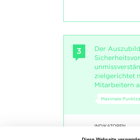
Der Auszubild
3
Sicherheitsvor
unmissverstän
zielgerichtet 
Mitarbeitern a
Maximale Punktzah
INDIKATOREN
In der Vorbereitung e
Diese Webseite verwende