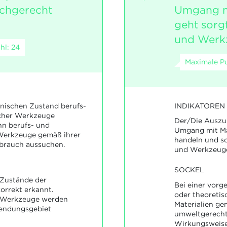
chgerecht
Umgang mi
geht sorg
und Werk
hl: 24
Maximale Pu
INDIKATOREN
hnischen Zustand berufs-
scher Werkzeuge
Der/Die Auszub
nn berufs- und
Umgang mit Ma
 Werkzeuge gemäß ihrer
handeln und so
rauch aussuchen.
und Werkzeug
SOCKEL
Zustände der
Bei einer vorg
rrekt erkannt.
oder theoretisc
 Werkzeuge werden
Materialien ge
wendungsgebiet
umweltgerecht 
Wirkungsweis