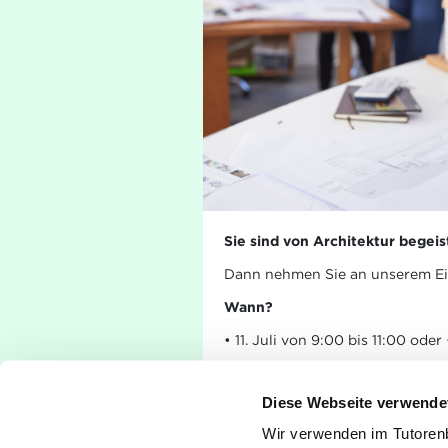
Sie sind von Architektur bege
Dann nehmen Sie an unserem Eig
Wann?
• 11. Juli von 9:00 bis 11:00 ode
Wo?
Diese Webseite verwende
Chambre de Commerce, 7, rue Al
Wir verwenden im Tutoren
Sie sind interessiert?