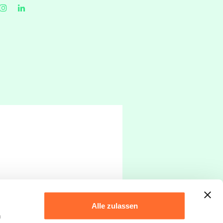
er Parkplatz im Untergeschoss)
Alle zulassen
h