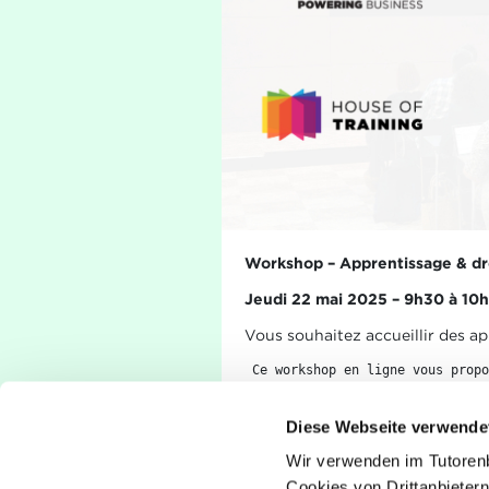
Workshop – Apprentissage & dr
Jeudi 22 mai 2025 – 9h30 à 10h
Vous souhaitez accueillir des a
 Ce workshop en ligne vous propo
Découvrir les avantages de 
Comprendre les démarches à 
Diese Webseite verwende
Obtenir le droit de former d
Wir verwenden im Tutoren
Connaître les aides et souti
Cookies von Drittanbietern