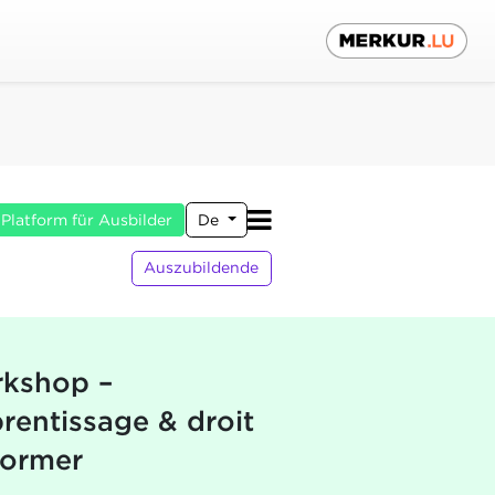
Platform für Ausbilder
De
Auszubildende
kshop –
rentissage & droit
former