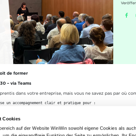
Veröffe
oit de former
30 – via Teams
pprentis dans votre entreprise, mais vous ne savez pas par où c
se un accompagnement clair et pratique pour :
l’apprentissage
suivre pour accueillir un apprenti
t Cookies
ans votre entreprise
bereich auf der Website WinWin sowohl eigene Cookies als auc
ens disponibles pour les entreprises formatrices
, um die einwandfreie Funktion der Seite zu ermöglichen, Ihr En