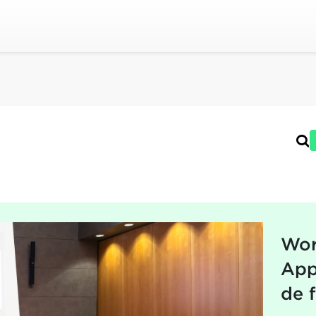
Wor
App
de 