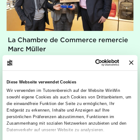
La Chambre de Commerce remercie
Marc Müller
Veröffentlicht am 19/02/2019
Diese Webseite verwendet Cookies
Wir verwenden im Tutorenbereich auf der Website WinWin
Carlo Thelen, directeur général de la Chambre
sowohl eigene Cookies als auch Cookies von Drittanbietern, um
de Commerce; Marc Müller, Maroquinerie du
die einwandfreie Funktion der Seite zu ermöglichen, Ihr
Passage et Roger Thoss, responsable de la
Endgerät zu erkennen, Inhalte und Anzeigen auf Ihre
formation initiale
persönlichen Präferenzen abzustimmen, Funktionen im
Carlo Thelen, directeur général de la Chambre de
Zusammenhang mit sozialen Netzwerken anzubieten und den
Commerce et Roger Thoss, responsable de la
Datenverkehr auf unserer Website zu analysieren.
formation initiale, ont félicité Marc Müller pour ses