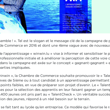
emble ! ». Tel est le slogan et le message clé de la campagne de
de Commerce en 2016 et dont une 4ème vague avec de nouveaux vi
'apprentissage « winwin.lu » vise à informer et sensibiliser le p
ofessionnelle initiale et à améliorer la perception de cette voie 
dans la campagne est axée sur le concept « gagnant-gagnant » e
parties impliquées.
winwin », la Chambre de Commerce souhaite promouvoir le « Tale
ves de 5ième ou à tout candidat à un apprentissage permettant à
s points faibles, en vue de préparer son projet d’avenir. Le « Tal
es pour la sélection des apprentis en leur faisant gagner un tem
.400 jeunes ont pris part au « TalentCheck ». Un véritable succès
tion des jeunes, répond à un réel besoin sur le terrain.
e fait tant au lycée qu’en entreprise. Ce modèle qui favorise 