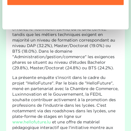
détenteurs de BTS, a connu une progression
importante.
Ausführlichere Informationen darüber, wie wir Cookies
Ablehnen
Ainsi, les niveaux de formation les plus demandés
nutzen und wie wir mit Ihren personenbezogenen Daten
dans le domaine de la "Production" sont le DAP
umgehen, finden sie in unserer
Charta zur Nutzung von
(77.8%), le Technicien (6.4%) ou le BAC (6.4%),
Cookies
und
unserer Datenschutzrichtlinie.
tandis que les métiers techniques exigent en
majorité un niveau de formation correspondant au
niveau DAP (32.2%), Master/Doctorat (19.0%) ou
BTS (18.0%). Dans le domaine
"Administration/gestion/commerce" les exigences
phares se situent au niveau d'études Bachelor
(29.8%), Master/Doctorat (24.8%) ou BTS (24.2%).
La présente enquête s'inscrit dans le cadre du
projet "HelloFuture". Par le biais de "HelloFuture",
mené en partenariat avec la Chambre de Commerce,
Luxinnovation et le Gouvernement, la FEDIL
souhaite contribuer activement à la promotion des
professions de l'industrie dans les lycées. C'est
notamment via des roadshows dans les lycées, une
plate-forme de stages en ligne sur
www.hellofuture.lu
et une offre de matériel
pédagogique interactif que l'initiative montre aux