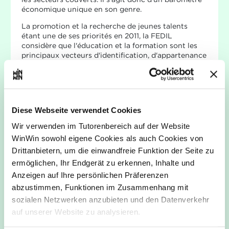
économique unique en son genre.
La promotion et la recherche de jeunes talents
étant une de ses priorités en 2011, la FEDIL
considère que l'éducation et la formation sont les
principaux vecteurs d'identification, d'appartenance
et de promotion sociales. Une orientation savante
est donc d'une importance stratégique: elle
contribue à influencer les chances des candidats sur
le marché de l'emploi tout en garantissant aux
entreprises un pool de talents qualifiés.
Diese Webseite verwendet Cookies
Voilà pourquoi l'enquête, destinée aux jeunes, à
Wir verwenden im Tutorenbereich auf der Website
leurs parents et aux responsables d'orientation,
WinWin sowohl eigene Cookies als auch Cookies von
veut répondre à plusieurs objectifs : cerner les
besoins des entreprises, concilier offre et demande
Drittanbietern, um die einwandfreie Funktion der Seite zu
de formation dans l'intérêt des jeunes et donner un
ermöglichen, Ihr Endgerät zu erkennen, Inhalte und
indicateur fiable aux services d'orientation scolaire
Anzeigen auf Ihre persönlichen Präferenzen
et professionnelle. Finalement elle constitue aussi
abzustimmen, Funktionen im Zusammenhang mit
un moyen pour adapter la politique de la formation
aux réalités économiques. Compte tenu des
sozialen Netzwerken anzubieten und den Datenverkehr
poussées de l'évolution technologique, il s'agit de
auf unserer Website zu analysieren.
s'assurer que la formation professionnelle initiale
permette aux jeunes d'acquérir les qualifications