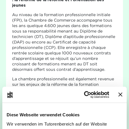
jeunes
Au niveau de la formation professionnelle initiale
(FPI), la Chambre de Commerce accompagne tous
les ans quelque 4.600 jeunes dans des formations
sous sa responsabilité menant au Diplôme de
technicien (DT), Diplôme d’aptitude professionnelle
(DAP) ou encore au Certificat de capacité
professionnelle (CCP). Elle enregistre à chaque
rentrée scolaire quelque 1000 nouveaux contrats
d’apprentissage et se réjouit qu’un nombre
croissant de formations menant au DT soit
désormais offert sous contrat d’apprentissage.
La chambre professionnelle est également revenue
sur les enjeux de la réforme de la formation
professionnelle initiale. Fernand Ernster, Vice-
Président de la Chambre de Commerce, Président
du Conseil d’administration de la House of Training
et Président du Conseil de surveillance de l’ISEC-
HdW (Institut Supérieur de l’Économie –
Diese Webseite verwendet Cookies
Hochschule der Wirtschaft), a précisé que la
Chambre de Commerce a encouragé une adaptation
Wir verwenden im Tutorenbereich auf der Website
des textes dès l’apparition des premières difficultés