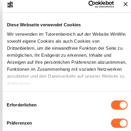
INDIKATOREN
Er nennt die grundlegenden Regeln für
Diese Webseite verwendet Cookies
die Kombination von Speisen und
Weinen.
Wir verwenden im Tutorenbereich auf der Website WinWin
Er macht Empfehlungen.
sowohl eigene Cookies als auch Cookies von
Drittanbietern, um die einwandfreie Funktion der Seite zu
SOCKEL
ermöglichen, Ihr Endgerät zu erkennen, Inhalte und
Die Kombination von Speisen und Weinen
Anzeigen auf Ihre persönlichen Präferenzen abzustimmen,
ist bekannt.
Funktionen im Zusammenhang mit sozialen Netzwerken
anzubieten und den Datenverkehr auf unserer Website zu
analysieren.
Über dieses Banner können Sie die Cookies nach Belieben
Der Auszubildende ist in der
Einwilligungsauswahl
3
akzeptieren, ablehnen oder konfigurieren. Davon
Erforderlichen
Lage, die französischen Weine
ausgenommen sind Cookies, die für die Funktion der
zu präsentieren, zu öffnen und
Website unbedingt erforderlich sind. Eine Beschreibung der
zu servieren.
Präferenzen
verschiedenen Cookies finden sie oben unter „Details“.