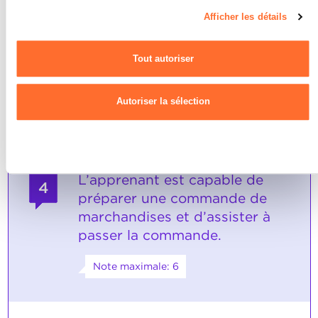
page du site.
les explications adéquates
ouvre la bouteille de vin
Afficher les détails
respecte la température et l'ordre de
Pour de plus amples informations sur la manière dont nous
service
utilisons les cookies et sommes amenés à traiter vos données
Tout autoriser
personnelles, vous pouvez consulter notre
Charte d’usage des
SOCLES
cookies
et notre
Politique de confidentialité.
Le vin est servi correctement.
Autoriser la sélection
Refuser
L’apprenant est capable de
4
préparer une commande de
marchandises et d’assister à
passer la commande.
Note maximale: 6