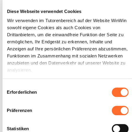
Wortschatz).
Die geltenden redaktionellen Richtlinien
Diese Webseite verwendet Cookies
und Präsentationstechniken werden
eingehalten.
Wir verwenden im Tutorenbereich auf der Website WinWin
sowohl eigene Cookies als auch Cookies von
Drittanbietern, um die einwandfreie Funktion der Seite zu
ermöglichen, Ihr Endgerät zu erkennen, Inhalte und
Anzeigen auf Ihre persönlichen Präferenzen abzustimmen,
Der Auszubildende ist in der
2
Funktionen im Zusammenhang mit sozialen Netzwerken
Lage, seine tägliche Arbeit
anzubieten und den Datenverkehr auf unserer Website zu
unter Berücksichtigung des
analysieren.
Alltagsgeschäfts zu
organisieren und dabei gemäß
Über dieses Banner können Sie die Cookies nach Belieben
Einwilligungsauswahl
den Vorgaben Prioritäten zu
akzeptieren, ablehnen oder konfigurieren. Davon
Erforderlichen
setzen.
ausgenommen sind Cookies, die für die Funktion der
Website unbedingt erforderlich sind. Eine Beschreibung der
Präferenzen
Maximale Punktzahl: 18
verschiedenen Cookies finden sie oben unter „Details“.
Wir weisen darauf hin, dass die Navigation auf der Website
Statistiken