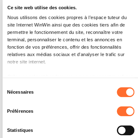
techniques de présentation en vigueur
Ce site web utilise des cookies.
sont respectées.
Nous utilisons des cookies propres à l’espace tuteur du
site Internet WinWin ainsi que des cookies tiers afin de
permettre le fonctionnement du site, reconnaître votre
terminal, personnaliser le contenu et les annonces en
L’apprenti est capable
fonction de vos préférences, offrir des fonctionnalités
2
relatives aux médias sociaux et d'analyser le trafic sur
d’organiser son travail
notre site internet.
quotidien en tenant compte
des tâches journalières
Grâce au présent bandeau, vous pouvez accepter, refuser
régulières et, à partir
ou configurer les cookies selon vos préférences, à
Sélection
d'instructions précises, de fixer
l’exception des cookies strictement nécessaires au
Nécessaires
du
les priorités.
fonctionnement du site. Une description des différents
consentement
cookies est accessible sous l’onglet « Détails » ci-dessus.
Note maximale: 18
Préférences
Il est précisé que la navigation sur le site et certaines
fonctionnalités (ex : lecture de vidéos, partage sur les
Statistiques
réseaux sociaux, sauvegarde des préférences de lecture
INDICATEURS