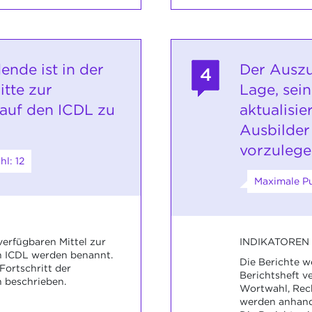
ende ist in der
Der Auszu
4
itte zur
Lage, sein
auf den ICDL zu
aktualisi
Ausbilder
vorzulege
l: 12
Maximale Pu
INDIKATOREN
verfügbaren Mittel zur
n ICDL werden benannt.
Die Berichte 
Fortschritt der
Berichtsheft ve
 beschrieben.
Wortwahl, Rec
werden anhand 