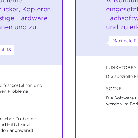
robleme
Ausbildun
ucker, Kopierer,
eingesetzt
stige Hardware
Fachsoft
nnen und zu
und zu er
Maximale Pu
l: 18
INDIKATOREN
Die spezielle 
e festgestellten und
SOCKEL
hen Probleme
Die Software 
werden im Beri
nischer Probleme
nd Mittel sind
den angewandt.