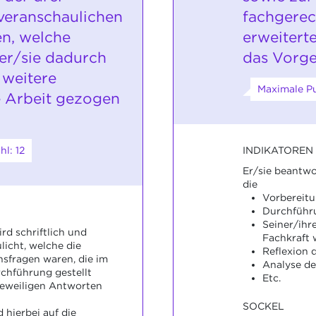
veranschaulichen
fachgerec
en, welche
erweitert
er/sie dadurch
das Vorge
 weitere
Maximale Pu
 Arbeit gezogen
l: 12
INDIKATOREN
Er/sie beantwo
die
Vorbereit
Durchführ
Seiner/ihr
rd schriftlich und
Fachkraft
icht, welche die
Reflexion 
nsfragen waren, die im
Analyse de
chführung gestellt
Etc.
jeweiligen Antworten
SOCKEL
 hierbei auf die