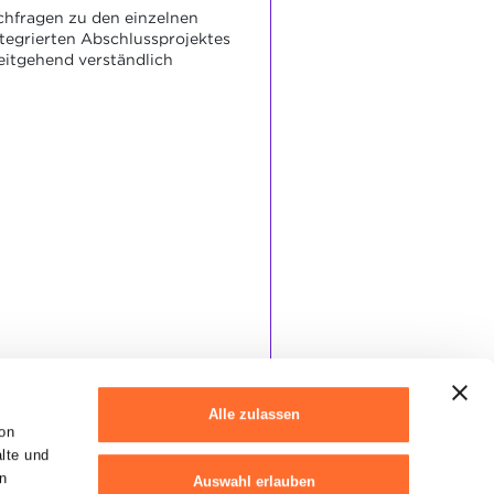
chfragen zu den einzelnen
tegrierten Abschlussprojektes
eitgehend verständlich
Alle zulassen
on
alte und
n
Auswahl erlauben