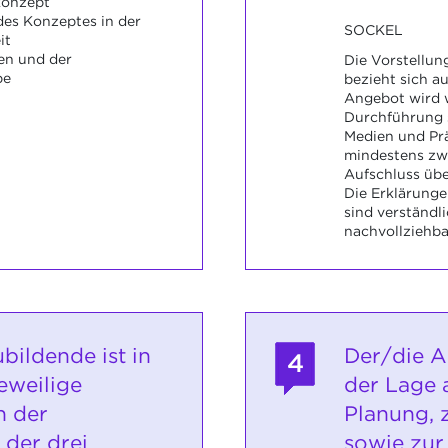
onzept
es Konzeptes in der
SOCKEL
it
en und der
Die Vorstellu
pe
bezieht sich au
Angebot wird w
Durchführung 
Medien und Pr
mindestens zw
Aufschluss übe
Die Erklärung
sind verständl
nachvollziehba
bildende ist in
Der/die A
4
eweilige
der Lage 
h der
Planung, 
der drei
sowie zur