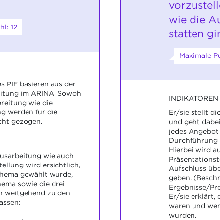
vorzustel
wie die A
l: 12
statten gi
Maximale Pu
 PIF basieren aus der
reitung im ARINA. Sowohl
INDIKATOREN
ereitung wie die
g werden für die
Er/sie stellt 
cht gezogen.
und geht dabei
jedes Angebot 
Durchführung m
Hierbei wird a
 Ausarbeitung wie auch
Präsentationst
ellung wird ersichtlich,
Aufschluss übe
Thema gewählt wurde,
geben. (Beschr
ema sowie die drei
Ergebnisse/Pro
en weitgehend zu den
Er/sie erklärt
assen:
waren und wenn
wurden.