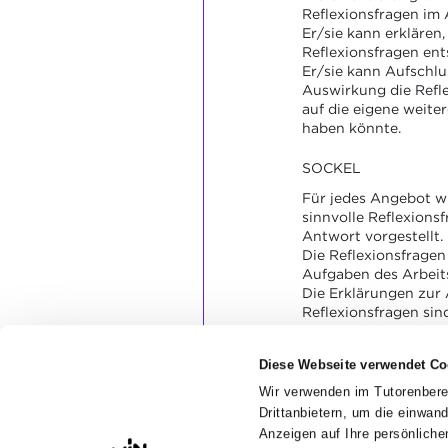
Reflexionsfragen im 
Er/sie kann erklären,
Reflexionsfragen en
Er/sie kann Aufschlu
Auswirkung die Refl
auf die eigene weite
haben könnte.
SOCKEL
Für jedes Angebot w
sinnvolle Reflexionsf
Antwort vorgestellt.
Die Reflexionsfragen
Aufgaben des Arbeit
Die Erklärungen zur
Reflexionsfragen si
verständlich und erg
Die Erklärungen zur
Diese Webseite verwendet Co
Reflexion der drei 
verständlich und las
Wir verwenden im Tutorenbere
Gedanken über die w
Drittanbietern, um die einwan
Arbeit gemacht wurd
Anzeigen auf Ihre persönlic