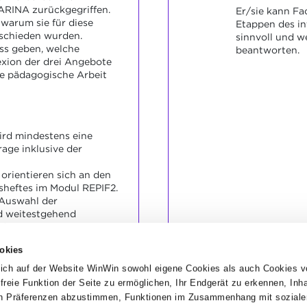
ARINA zurückgegriffen.
Er/sie kann Fa
 warum sie für diese
Etappen des in
tschieden wurden.
sinnvoll und w
ss geben, welche
beantworten.
exion der drei Angebote
re pädagogische Arbeit
ird mindestens eine
rage inklusive der
 orientieren sich an den
sheftes im Modul REPIF2.
 Auswahl der
nd weitestgehend
eben Sinn.
 Auswirkung der
okies
Angebote sind weitgehend
sen erkennen, dass sich
ich auf der Website WinWin sowohl eigene Cookies als auch Cookies v
eitere pädagogische
dfreie Funktion der Seite zu ermöglichen, Ihr Endgerät zu erkennen, Inh
en.
hen Präferenzen abzustimmen, Funktionen im Zusammenhang mit soziale