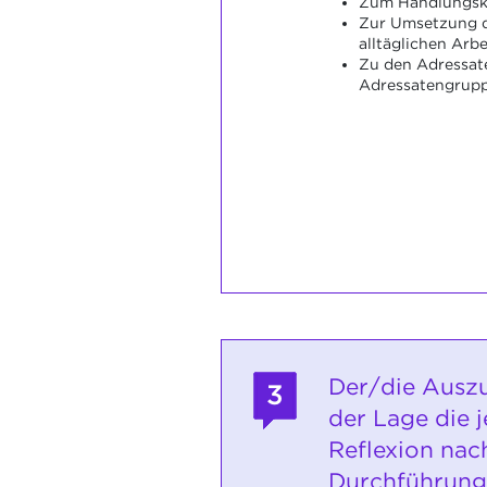
Zum Handlungsk
Zur Umsetzung d
alltäglichen Arbe
Zu den Adressat
Adressatengrup
Der/die Auszu
3
der Lage die j
Reflexion nac
Durchführung 