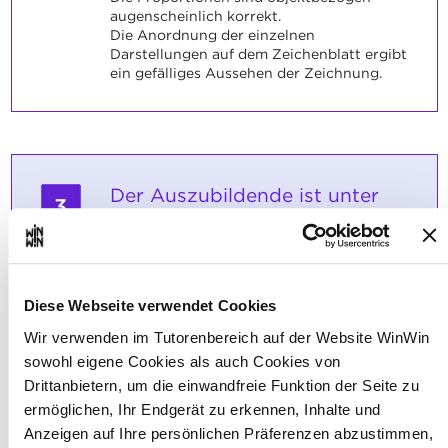
augenscheinlich korrekt.
Die Anordnung der einzelnen
Darstellungen auf dem Zeichenblatt ergibt
ein gefälliges Aussehen der Zeichnung.
Der Auszubildende ist unter
3
Aufsicht in der Lage, die
Zeichnungen zu beschriften.
Maximale Punktzahl: 6
Diese Webseite verwendet Cookies
Wir verwenden im Tutorenbereich auf der Website WinWin
sowohl eigene Cookies als auch Cookies von
INDIKATOREN
Drittanbietern, um die einwandfreie Funktion der Seite zu
Inhalt der Texte Anordnung und
ermöglichen, Ihr Endgerät zu erkennen, Inhalte und
Darstellung der Texte
Anzeigen auf Ihre persönlichen Präferenzen abzustimmen,