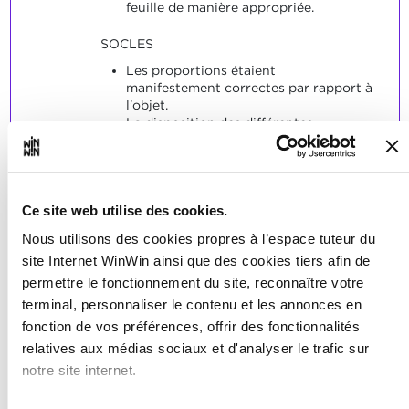
feuille de manière appropriée.
SOCLES
Les proportions étaient
manifestement correctes par rapport à
l'objet.
La disposition des différentes
représentations sur la feuille a produit
une apparence esthétique.
Ce site web utilise des cookies.
Nous utilisons des cookies propres à l’espace tuteur du
site Internet WinWin ainsi que des cookies tiers afin de
L'apprenti est capable de
permettre le fonctionnement du site, reconnaître votre
3
rédiger les légendes des
terminal, personnaliser le contenu et les annonces en
dessins sous guidance.
fonction de vos préférences, offrir des fonctionnalités
relatives aux médias sociaux et d'analyser le trafic sur
Note maximale: 6
notre site internet.