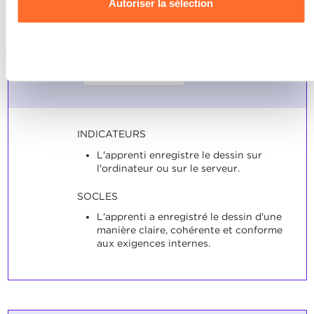
Autoriser la sélection
d'enregistrer les dessins
données personnelles, vous pouvez consulter notre
conformément aux indications
Charte d’usage des cookies
et notre
Politique de
de l'entreprise formatrice.
confidentialité.
Refuser
Note maximale: 6
INDICATEURS
L'apprenti enregistre le dessin sur
l'ordinateur ou sur le serveur.
SOCLES
L'apprenti a enregistré le dessin d'une
manière claire, cohérente et conforme
aux exigences internes.