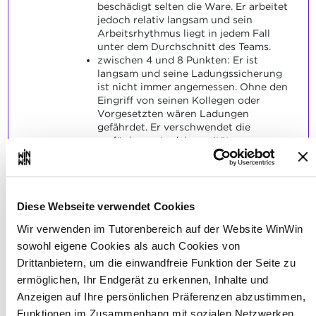
beschädigt selten die Ware. Er arbeitet
jedoch relativ langsam und sein
Arbeitsrhythmus liegt in jedem Fall
unter dem Durchschnitt des Teams.
zwischen 4 und 8 Punkten: Er ist
langsam und seine Ladungssicherung
ist nicht immer angemessen. Ohne den
Eingriff von seinen Kollegen oder
Vorgesetzten wären Ladungen
gefährdet. Er verschwendet die
verfügbaren Ladekapazitäten.
zwischen 0 und 3 Punkten: Er ist nicht
in der Lage, eine ordnungsgemäße
Verladung durchzuführen, da er nicht
alle ihm zur Verfügung gestellten
Diese Webseite verwendet Cookies
Mittel nutzen kann und regelmäßig
Schäden verursacht. Aufgrund seines
Wir verwenden im Tutorenbereich auf der Website WinWin
mangelnden Know-hows ist seine
sowohl eigene Cookies als auch Cookies von
Arbeit nicht sicher und problematisch.
Man muss ihm ständig zur Seite
Drittanbietern, um die einwandfreie Funktion der Seite zu
stehen, um die verschiedenen
ermöglichen, Ihr Endgerät zu erkennen, Inhalte und
Aufgaben zu erfüllen.
Anzeigen auf Ihre persönlichen Präferenzen abzustimmen,
Funktionen im Zusammenhang mit sozialen Netzwerken