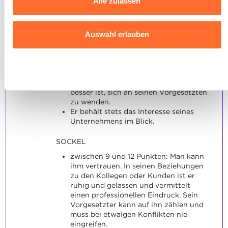
Alle zulassen
widerrufen, indem Sie auf das indem Sie auf das
auftretende Probleme ruhig mit seinen
schwebende Symbol unten links auf jeder Seite der
Kollegen und Vorgesetzten zu
besprechen.
Website klicken.
Bei Beschwerden von Kunden hört er
Auswahl erlauben
ihnen zu und versucht, ihnen eine
Ausführlichere Informationen darüber, wie wir Cookies
zufriedenstellende Antwort zu geben.
Er bewahrt unter allen Umständen
nutzen und wie wir mit Ihren personenbezogenen Daten
Ablehnen
Ruhe.
umgehen, finden sie in unserer
Charta zur Nutzung von
Er weiß, ab welchem Zeitpunkt es
Cookies
und
unserer Datenschutzrichtlinie.
besser ist, sich an seinen Vorgesetzten
zu wenden.
Er behält stets das Interesse seines
Unternehmens im Blick.
SOCKEL
zwischen 9 und 12 Punkten: Man kann
ihm vertrauen. In seinen Beziehungen
zu den Kollegen oder Kunden ist er
ruhig und gelassen und vermittelt
einen professionellen Eindruck. Sein
Vorgesetzter kann auf ihn zählen und
muss bei etwaigen Konflikten nie
eingreifen.