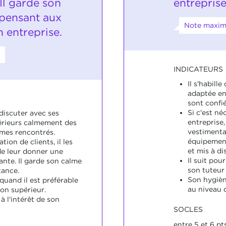
Il garde son
entreprise
 pensant aux
Note maxim
n entreprise.
INDICATEURS
Il s'habill
adaptée en
sont confié
Si c'est n
 discuter avec ses
entreprise,
érieurs calmement des
vestimentai
mes rencontrés.
équipement
ion de clients, il les
et mis à di
de leur donner une
Il suit po
ante. Il garde son calme
son tuteur
tance.
Son hygièn
e quand il est préférable
au niveau 
son supérieur.
à l'intérêt de son
SOCLES
entre 5 et 6 pt