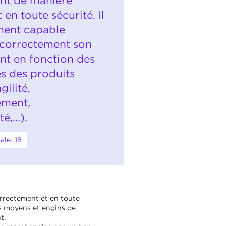
nt de manière
 en toute sécurité. Il
ment capable
 correctement son
t en fonction des
és des produits
gilité,
ment,
,...).
le: 18
correctement et en toute
es moyens et engins de
t.