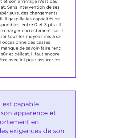
ent et son arrimage n'est pas
at. Sans intervention de ses
upérieurs, des chargements
l. Il gaspille les capacités de
onibles. entre 0 et 3 pts : Il
de charger correctement car il
liser tous les moyens mis à sa
il occasionne des casses
n manque de savoir-faire rend
sûr et délicat. Il faut encore
re avec lui pour assurer les
i est capable
 son apparence et
ortement en
des exigences de son