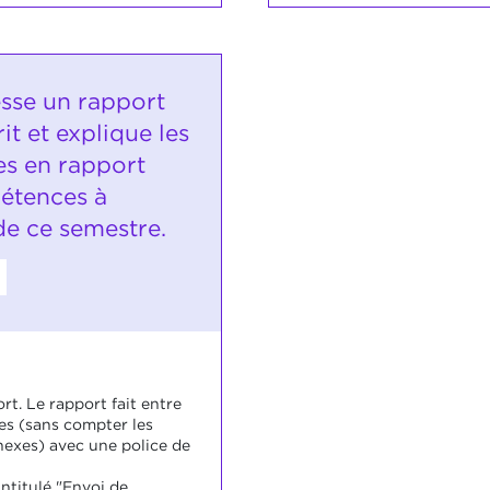
esse un rapport
rit et explique les
es en rapport
étences à
de ce semestre.
ort. Le rapport fait entre
es (sans compter les
nexes) avec une police de
intitulé "Envoi de