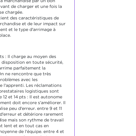
e la marchandise par un bon
vant de charger et une fois la
e chargée.
cient des caractéristiques de
chandise et de leur impact sur
ent et le type d'arrimage à
place.
pts : Il charge au moyen des
 disposition en toute sécurité,
arrime parfaitement la
n ne rencontre que très
roblèmes avec les
 l'apprenti. Les réclamations
prestataires logistiques sont
e 12 et 14 pts : Il est autonome
ment doit encore s'améliorer. Il
alise peu d'erreur. entre 9 et 11
u d'erreur et détériore rarement
ise mais son rythme de travail
t lent et en tout cas en
moyenne de l'équipe. entre 4 et