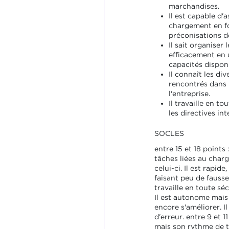
marchandises.
Il est capable d'
chargement en f
préconisations de
Il sait organiser
efficacement en u
capacités disponi
Il connaît les di
rencontrés dans l
l'entreprise.
Il travaille en t
les directives int
SOCLES
entre 15 et 18 points :
tâches liées au char
celui-ci. Il est rapid
faisant peu de fausse
travaille en toute sécu
Il est autonome mais
encore s'améliorer. Il
d'erreur. entre 9 et 11
mais son rythme de t