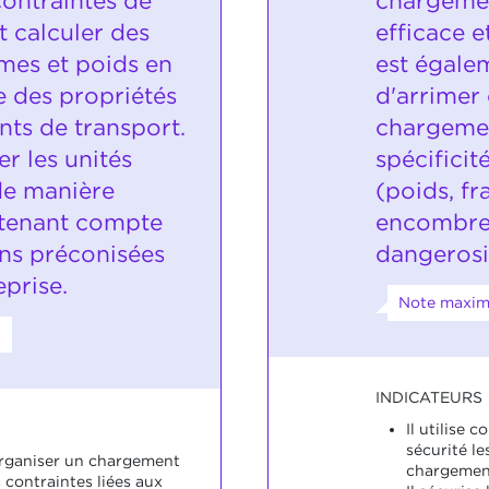
contraintes de
chargeme
it calculer des
efficace et
umes et poids en
est égale
 des propriétés
d'arrimer
ts de transport.
chargemen
er les unités
spécificit
de manière
(poids, fra
tenant compte
encombre
ons préconisées
dangerosité
prise.
Note maxima
8
INDICATEURS
Il utilise 
sécurité l
'organiser un chargement
chargemen
 contraintes liées aux