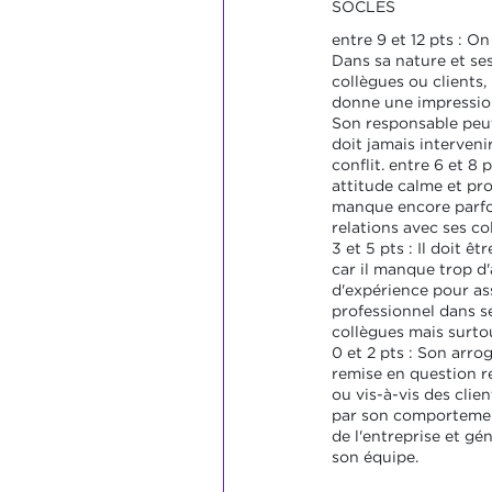
SOCLES
entre 9 et 12 pts : On
Dans sa nature et ses
collègues ou clients, 
donne une impressio
Son responsable peut
doit jamais interveni
conflit. entre 6 et 8 
attitude calme et pro
manque encore parfo
relations avec ses co
3 et 5 pts : Il doit ê
car il manque trop d
d'expérience pour ass
professionnel dans s
collègues mais surtou
0 et 2 pts : Son arr
remise en question re
ou vis-à-vis des clie
par son comportement
de l'entreprise et gé
son équipe.