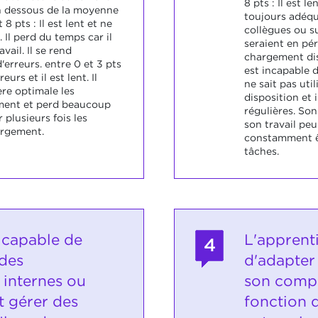
8 pts : Il est l
en dessous de la moyenne
toujours adéqu
 8 pts : Il est lent et ne
collègues ou s
. Il perd du temps car il
seraient en péri
vail. Il se rend
chargement disp
'erreurs. entre 0 et 3 pts
est incapable 
eurs et il est lent. Il
ne sait pas uti
ère optimale les
disposition et 
ment et perd beaucoup
régulières. So
plusieurs fois les
son travail peu 
rgement.
constamment êt
tâches.
t capable de
L'apprent
4
 des
d'adapter
 internes ou
son comp
it gérer des
fonction 