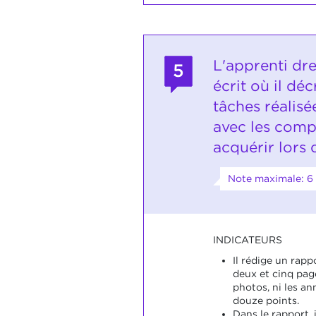
L'apprenti dr
5
écrit où il déc
tâches réalisé
avec les comp
acquérir lors 
Note maximale: 6
INDICATEURS
Il rédige un rapp
deux et cinq pag
photos, ni les an
douze points.
Dans le rapport, 