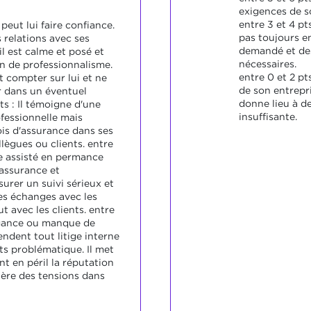
exigences de s
entre 3 et 4 pts
 peut lui faire confiance.
pas toujours en
 relations avec ses
demandé et des
il est calme et posé et
nécessaires.
n de professionnalisme.
entre 0 et 2 pt
 compter sur lui et ne
de son entrepri
r dans un éventuel
donne lieu à de
pts : Il témoigne d'une
insuffisante.
fessionnelle mais
is d'assurance dans ses
llègues ou clients. entre
tre assisté en permance
'assurance et
urer un suivi sérieux et
es échanges avec les
t avec les clients. entre
ogance ou manque de
ndent tout litige interne
nts problématique. Il met
 en péril la réputation
nère des tensions dans