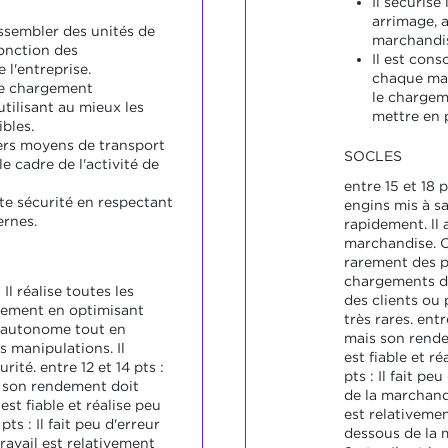
Il sécuris
arrimage, a
assembler des unités de
marchandis
onction des
Il est cons
 l'entreprise.
chaque mar
 le chargement
le chargem
tilisant au mieux les
mettre en 
bles.
vers moyens de transport
SOCLES
e cadre de l'activité de
entre 15 et 18 
oute sécurité en respectant
engins mis à sa
ernes.
rapidement. ll 
marchandise. O
rarement des p
chargements de
 Il réalise toutes les
des clients ou 
gement en optimisant
très rares. entr
e, autonome tout en
mais son rende
s manipulations. Il
est fiable et ré
rité. entre 12 et 14 pts :
pts : Il fait pe
 son rendement doit
de la marchand
 est fiable et réalise peu
est relativemen
 pts : Il fait peu d'erreur
dessous de la 
ravail est relativement