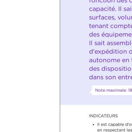
fonction des 
capacité. Il sa
surfaces, vol
tenant compte
des équipemen
Il sait assembl
d'expédition 
autonome en 
des dispositi
dans son entre
Note maximale: 1
INDICATEURS
Il est capable d
en respectant les