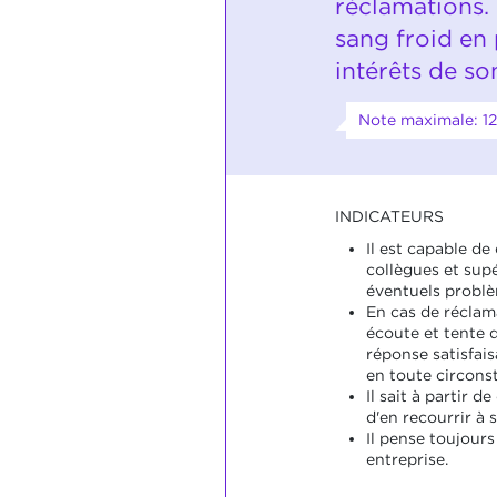
réclamations. 
sang froid en
intérêts de so
Note maximale: 12
INDICATEURS
Il est capable de
collègues et sup
éventuels problè
En cas de réclamat
écoute et tente 
réponse satisfais
en toute circons
Il sait à partir d
d'en recourrir à 
Il pense toujours 
entreprise.