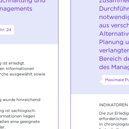
uchhaltung und
zusammens
anagements
Durchführ
notwendig
aus versc
hl: 24
Alternati
Planung u
verlangte
Bereich d
ist erledigt.
des Manag
en Informationen
rche ausgewählt sowie
Maximale Pu
g wurde hinreichend
INDIKATOREN
 ist sachlogisch.
Die zur Erledi
ormationen liegen
erforderlichen
tellen eine geeignete
in chronologis
ar.