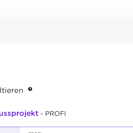
ltieren
ussprojekt
- PROFI