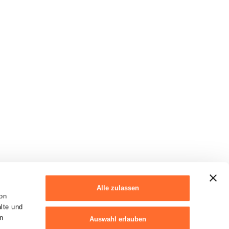
Alle zulassen
on
alte und
n
Auswahl erlauben