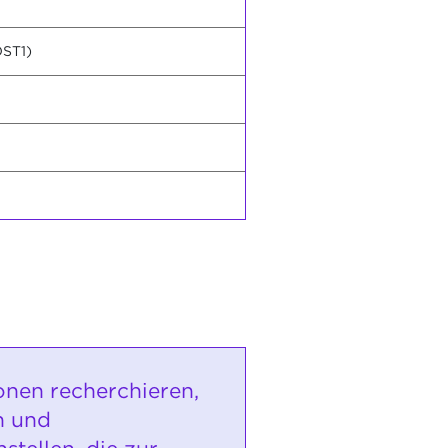
OST1)
onen recherchieren,
n und