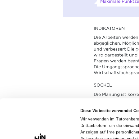
Maximale Punktzah
INDIKATOREN
Die Arbeiten werden
abgeglichen. Möglic
und verbessert Die 
wird dargestellt und
Fragen werden beant
Die Umgangssprache
Wirtschaftsfachspra
SOCKEL
Die Planung ist korre
Begründungen sind n
schlüssig.
Diese Webseite verwendet Co
Die Fragen sind kohä
Die Umgangssprache
Wir verwenden im Tutorenbere
Wirtschaftsfachspra
Drittanbietern, um die einwan
genutzt.
Anzeigen auf Ihre persönlic
Netzwerken anzubieten und de