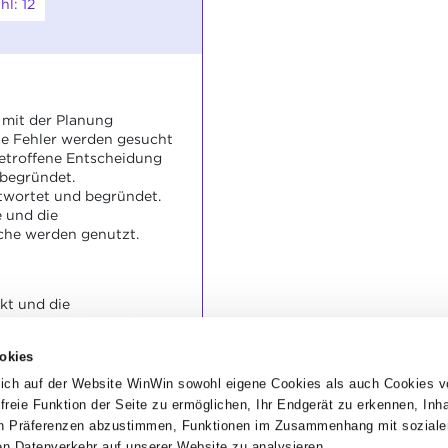
l: 12
 mit der Planung
he Fehler werden gesucht
getroffene Entscheidung
 begründet.
wortet und begründet.
 und die
che werden genutzt.
kt und die
achvollziehbar und
okies
rent beantwortet.
 und die
ich auf der Website WinWin sowohl eigene Cookies als auch Cookies v
che werden korrekt
dfreie Funktion der Seite zu ermöglichen, Ihr Endgerät zu erkennen, Inh
hen Präferenzen abzustimmen, Funktionen im Zusammenhang mit soziale
n Datenverkehr auf unserer Website zu analysieren.