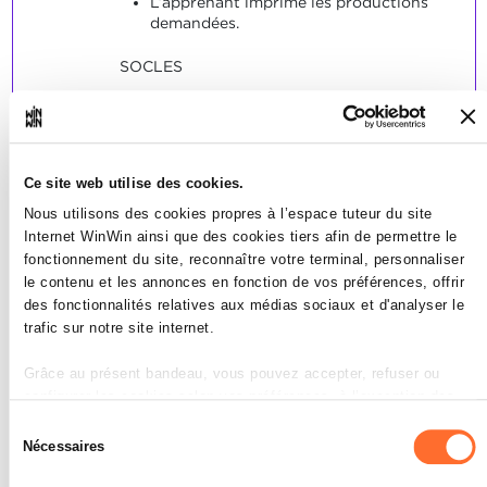
L’apprenant imprime les productions
demandées.
SOCLES
Les productions correspondent aux
instructions et sont correctes.
Les productions demandées sont
disponibles.
Ce site web utilise des cookies.
Nous utilisons des cookies propres à l’espace tuteur du site
Internet WinWin ainsi que des cookies tiers afin de permettre le
fonctionnement du site, reconnaître votre terminal, personnaliser
le contenu et les annonces en fonction de vos préférences, offrir
Rechercher, sélectionner et
des fonctionnalités relatives aux médias sociaux et d'analyser le
2
trafic sur notre site internet.
constituer des informations,
planifier les étapes nécessaires
Grâce au présent bandeau, vous pouvez accepter, refuser ou
à l’exécution d’une tâche, faire
configurer les cookies selon vos préférences, à l’exception des
des choix parmi des
cookies strictement nécessaires au fonctionnement du site. Une
Sélection
description des différents cookies est accessible sous l’onglet «
alternatives et mettre en
Nécessaires
du
Détails » ci-dessus.
œuvre la planification et
consentement