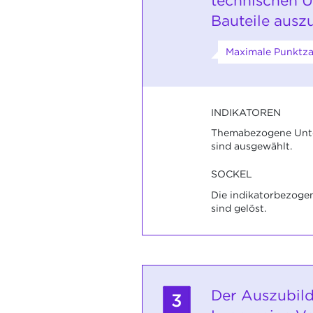
technischen U
Bauteile ausz
Maximale Punktzah
INDIKATOREN
Themabezogene Unte
sind ausgewählt.
SOCKEL
Die indikatorbezoge
sind gelöst.
Der Auszubild
3