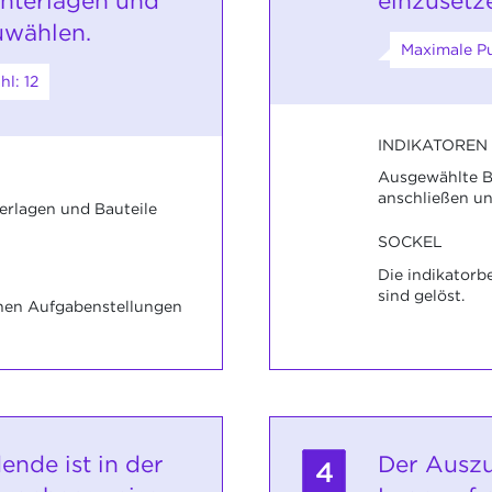
nterlagen und
einzusetz
uwählen.
Maximale Pu
l: 12
INDIKATOREN
Ausgewählte Ba
anschließen un
rlagen und Bauteile
SOCKEL
Die indikator
sind gelöst.
nen Aufgabenstellungen
ende ist in der
Der Auszu
4