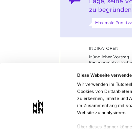
Lage, seine V
zu begründen
Maximale Punktzah
INDIKATOREN
Mündlicher Vortrag.
Fachgerechtes techn
Fachgerechte Erklär
Diese Webseite verwende
SOCKEL
Wir verwenden im Tutoren
Die indikatorbezoge
Cookies von Drittanbietern
sind gelöst.
zu erkennen, Inhalte und 
im Zusammenhang mit sozi
Website zu analysieren.
Über dieses Banner können