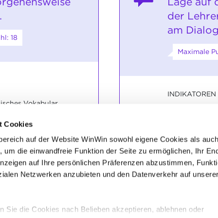
orgehensweise
Lage auf 
.
der Lehre
am Dialog
l: 18
Maximale Pu
INDIKATOREN
isches Vokabular.
Fachgerechte 
ung der Funktionsweise.
Präzise Antwor
t Cookies
Dialogfähigkeit
bereich auf der Website WinWin sowohl eigene Cookies als auc
SOCKEL
nen Aufgabenstellungen
, um die einwandfreie Funktion der Seite zu ermöglichen, Ihr En
Die indikator
Anzeigen auf Ihre persönlichen Präferenzen abzustimmen, Funkt
sind gelöst.
alen Netzwerken anzubieten und den Datenverkehr auf unsere
 Sie die Cookies nach Belieben akzeptieren, ablehnen oder