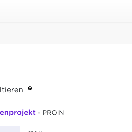
ltieren
henprojekt
- PROIN