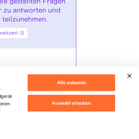
die gestellten Fragen
r zu antworten und
 teilzunehmen.
nktzahl: 12
Antworten.
ten.
.
Alle zulassen
h
dgerät
bezogenen Aufgabenstellungen
Auswahl erlauben
ionen
r
Ablehnen