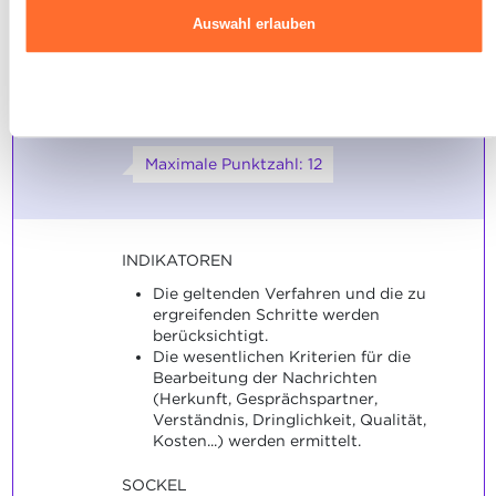
in unserer
Charta zur Nutzung von Cookies
und
unserer
Auswahl erlauben
Der Auszubildende ist in der
Datenschutzrichtlinie.
4
Lage, eingegangene
Nachrichten angemessen zu
Ablehnen
bearbeiten.
Maximale Punktzahl: 12
INDIKATOREN
Die geltenden Verfahren und die zu
ergreifenden Schritte werden
berücksichtigt.
Die wesentlichen Kriterien für die
Bearbeitung der Nachrichten
(Herkunft, Gesprächspartner,
Verständnis, Dringlichkeit, Qualität,
Kosten...) werden ermittelt.
SOCKEL