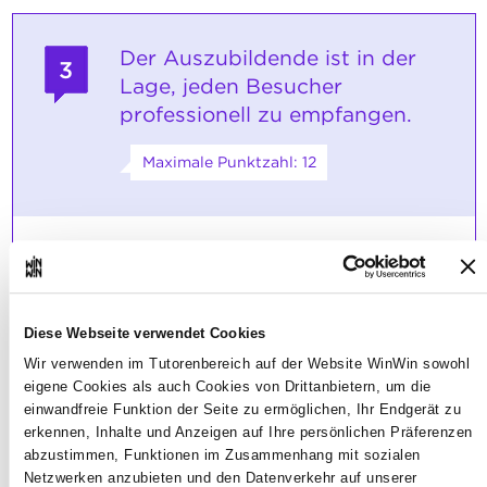
Der Auszubildende ist in der
3
Lage, jeden Besucher
professionell zu empfangen.
Maximale Punktzahl: 12
INDIKATOREN
Die wesentlichen Regeln für den
Empfang eines Besuchers sind
bekannt:
Diese Webseite verwendet Cookies
Wir verwenden im Tutorenbereich auf der Website WinWin sowohl
• den Besucher bei seiner Ankunft
begrüßen, • sein Anliegen richtig
eigene Cookies als auch Cookies von Drittanbietern, um die
verstehen, • den Gesprächspartner/die
einwandfreie Funktion der Seite zu ermöglichen, Ihr Endgerät zu
Kontaktperson ausfindig machen, • dem
erkennen, Inhalte und Anzeigen auf Ihre persönlichen Präferenzen
Besucher Auskunft erteilen oder ihn um
abzustimmen, Funktionen im Zusammenhang mit sozialen
Geduld bitten, • dem Besucher die
Netzwerken anzubieten und den Datenverkehr auf unserer