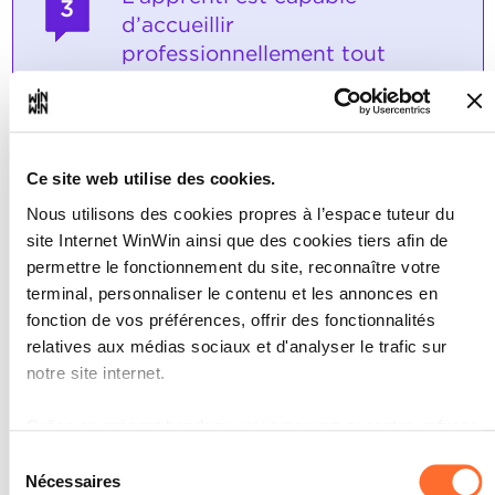
3
d’accueillir
professionnellement tout
visiteur.
Note maximale: 12
Ce site web utilise des cookies.
Nous utilisons des cookies propres à l’espace tuteur du
INDICATEURS
site Internet WinWin ainsi que des cookies tiers afin de
Les principes de base de l’accueil d’un
permettre le fonctionnement du site, reconnaître votre
visiteur sont connus :
terminal, personnaliser le contenu et les annonces en
• saluer le visiteur à l’arrivée, • interpréter
fonction de vos préférences, offrir des fonctionnalités
correctement la démarche, • repérer
relatives aux médias sociaux et d'analyser le trafic sur
l’interlocuteur/la personne de contact, •
notre site internet.
renseigner le visiteur ou le faire patienter,
• orienter le visiteur ou décrire le chemin
vers l’interlocuteur, • saluer le visiteur au
Grâce au présent bandeau, vous pouvez accepter, refuser
départ.
ou configurer les cookies selon vos préférences, à
Sélection
l’exception des cookies strictement nécessaires au
Nécessaires
du
SOCLES