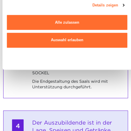
indem Sie auf das indem Sie auf das schwebende Symbol unten
Details zeigen
Maximale Punktzahl: 6
links auf jeder Seite der Website klicken.
Alle zulassen
Ausführlichere Informationen darüber, wie wir Cookies nutzen und
wie wir mit Ihren personenbezogenen Daten umgehen, finden sie
in unserer
Charta zur Nutzung von Cookies
und
unserer
INDIKATOREN
Auswahl erlauben
Datenschutzrichtlinie.
Er hilft bei der Vorbereitung der
Tischdekoration.
Er hilft bei der Vorbereitung der
Ablehnen
Saaldekoration.
SOCKEL
Die Endgestaltung des Saals wird mit
Unterstützung durchgeführt.
Der Auszubildende ist in der
4
Lage, Speisen und Getränke