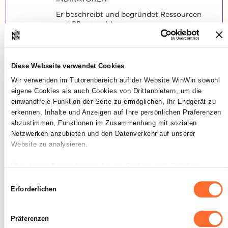
Er beschreibt und begründet Ressourcen
und Pflegeprobleme.
Er erkennt erforderliche
Pflegemassnahmen und Porphylaxen.
Die Informationen werden strukturiert
dargestellt.
Diese Webseite verwendet Cookies
Er benutzt und erklärt Fachbegriffe
Wir verwenden im Tutorenbereich auf der Website WinWin sowohl
situationsangepasst.
eigene Cookies als auch Cookies von Drittanbietern, um die
Er begründet den Ablauf der notwendigen
Pflegemassnahmen.
einwandfreie Funktion der Seite zu ermöglichen, Ihr Endgerät zu
erkennen, Inhalte und Anzeigen auf Ihre persönlichen Präferenzen
SOCKEL
abzustimmen, Funktionen im Zusammenhang mit sozialen
Netzwerken anzubieten und den Datenverkehr auf unserer
Die nebenstehenden Indikatoren wurden
Website zu analysieren.
grösstenteils erreicht.
Über dieses Banner können Sie die Cookies nach Belieben
akzeptieren, ablehnen oder konfigurieren. Davon ausgenommen
Einwilligungsauswahl
sind Cookies, die für die Funktion der Website unbedingt
Erforderlichen
erforderlich sind. Eine Beschreibung der verschiedenen Cookies
Der Auszubildende plant sein
finden sie oben unter „Details“.
2
Präferenzen
Vorgehen.