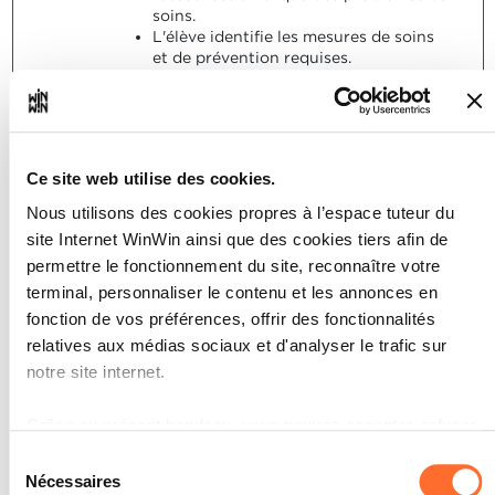
soins.
L'élève identifie les mesures de soins
et de prévention requises.
L'élève présente les informations de
manière structurée.
L'élève emploie et explique le
vocabulaire professionnel d'une
manière adaptée aux circonstances.
Ce site web utilise des cookies.
L'élève explique la suite des mesures
de soins requises.
Nous utilisons des cookies propres à l’espace tuteur du
site Internet WinWin ainsi que des cookies tiers afin de
SOCLES
permettre le fonctionnement du site, reconnaître votre
L'élève a satisfait à la majorité des
terminal, personnaliser le contenu et les annonces en
indicateurs ci-contre.
fonction de vos préférences, offrir des fonctionnalités
relatives aux médias sociaux et d'analyser le trafic sur
notre site internet.
Grâce au présent bandeau, vous pouvez accepter, refuser
L'élève planifie ses actions.
ou configurer les cookies selon vos préférences, à
Sélection
2
l’exception des cookies strictement nécessaires au
Nécessaires
du