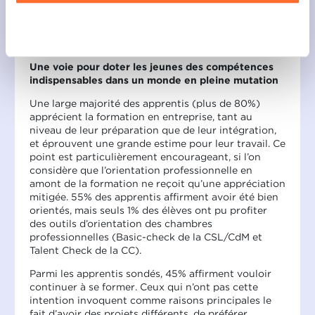
travailler dans le métier dans lequel ils se forment
unserer Datenschutzrichtlinie.
contre 17,7% qui restent indécis et 6,3% qui
Ablehnen
souhaitent faire autre chose après leur
apprentissage.
Une voie pour doter les jeunes des compétences
indispensables dans un monde en pleine mutation
Une large majorité des apprentis (plus de 80%)
apprécient la formation en entreprise, tant au
niveau de leur préparation que de leur intégration,
et éprouvent une grande estime pour leur travail. Ce
point est particulièrement encourageant, si l’on
considère que l’orientation professionnelle en
amont de la formation ne reçoit qu’une appréciation
mitigée. 55% des apprentis affirment avoir été bien
orientés, mais seuls 1% des élèves ont pu profiter
des outils d’orientation des chambres
professionnelles (Basic-check de la CSL/CdM et
Talent Check de la CC).
Parmi les apprentis sondés, 45% affirment vouloir
continuer à se former. Ceux qui n’ont pas cette
intention invoquent comme raisons principales le
fait d’avoir des projets différents, de préférer