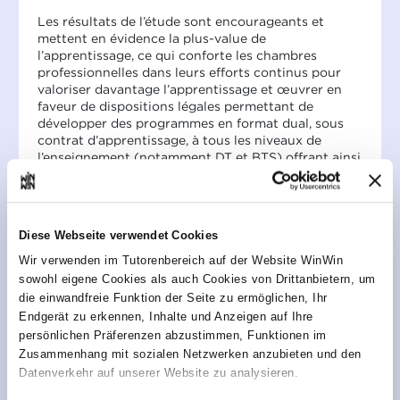
Les résultats de l’étude sont encourageants et
mettent en évidence la plus-value de
l’apprentissage, ce qui conforte les chambres
professionnelles dans leurs efforts continus pour
valoriser davantage l’apprentissage et œuvrer en
faveur de dispositions légales permettant de
développer des programmes en format dual, sous
contrat d’apprentissage, à tous les niveaux de
l’enseignement (notamment DT et BTS) offrant ainsi
aux diplômés de la formation professionnelle des
possibilités supplémentaires pour acquérir, dans
une vision de lifelong learning, des qualifications
supplémentaires.
Diese Webseite verwendet Cookies
Les résultats clés de l’étude apprentissage
Wir verwenden im Tutorenbereich auf der Website WinWin
sowohl eigene Cookies als auch Cookies von Drittanbietern, um
Une plus-value avérée de l’apprentissage et un
die einwandfreie Funktion der Seite zu ermöglichen, Ihr
pilier phare pour assurer une main-d’œuvre
Endgerät zu erkennen, Inhalte und Anzeigen auf Ihre
qualifiée en entreprise
persönlichen Präferenzen abzustimmen, Funktionen im
Si l’apprentissage en entreprise constitue une
Zusammenhang mit sozialen Netzwerken anzubieten und den
véritable plus-value pour 90% des répondants, il
Datenverkehr auf unserer Website zu analysieren.
s’affiche également pour tous les répondants
comme un facteur clé pour la réussite de la