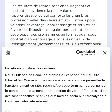
Les résultats de l’étude sont encourageants et
mettent en évidence la plus-value de
l’apprentissage, ce qui conforte les chambres
professionnelles dans leurs efforts continus pour
valoriser davantage l’apprentissage et œuvrer en
faveur de dispositions légales permettant de
développer des programmes en format dual, sous
contrat d’apprentissage, à tous les niveaux de
l’enseignement (notamment DT et BTS) offrant ainsi
aux diplômés de la formation professionnelle des
possibilités supplémentaires pour acquérir, dans
une vision de lifelong learning, des qualifications
supplémentaires.
Ce site web utilise des cookies.
Les résultats clés de l’étude apprentissage
Nous utilisons des cookies propres à l’espace tuteur du site
Une plus-value avérée de l’apprentissage et un
Internet WinWin ainsi que des cookies tiers afin de permettre le
pilier phare pour assurer une main-d’œuvre
fonctionnement du site, reconnaître votre terminal, personnaliser
qualifiée en entreprise
le contenu et les annonces en fonction de vos préférences, offrir
des fonctionnalités relatives aux médias sociaux et d'analyser le
Si l’apprentissage en entreprise constitue une
trafic sur notre site internet.
véritable plus-value pour 90% des répondants, il
s’affiche également pour tous les répondants
comme un facteur clé pour la réussite de la