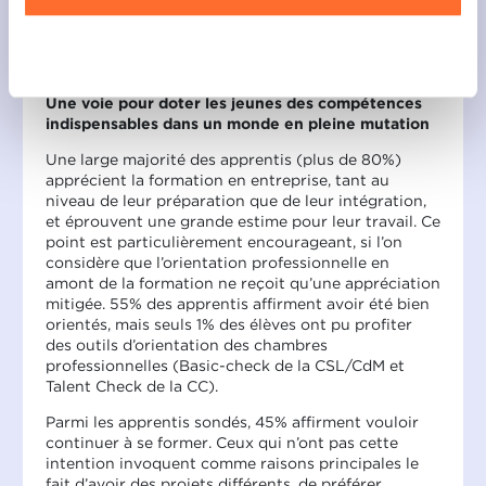
travailler dans le métier dans lequel ils se forment
contre 17,7% qui restent indécis et 6,3% qui
souhaitent faire autre chose après leur
Refuser
apprentissage.
Une voie pour doter les jeunes des compétences
indispensables dans un monde en pleine mutation
Une large majorité des apprentis (plus de 80%)
apprécient la formation en entreprise, tant au
niveau de leur préparation que de leur intégration,
et éprouvent une grande estime pour leur travail. Ce
point est particulièrement encourageant, si l’on
considère que l’orientation professionnelle en
amont de la formation ne reçoit qu’une appréciation
mitigée. 55% des apprentis affirment avoir été bien
orientés, mais seuls 1% des élèves ont pu profiter
des outils d’orientation des chambres
professionnelles (Basic-check de la CSL/CdM et
Talent Check de la CC).
Parmi les apprentis sondés, 45% affirment vouloir
continuer à se former. Ceux qui n’ont pas cette
intention invoquent comme raisons principales le
fait d’avoir des projets différents, de préférer