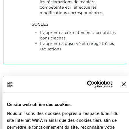
les réclamations de manière
compétente et il effectue les
modifications correspondantes.
SOCLES
L'apprenti a correctement accepté les
bons d'achat.
L'apprenti a observé et enregistré les
réductions.
L'apprenti est capable
4
d'informer le client au sujet
des modes de paiement
Ce site web utilise des cookies.
habituels et d'appliquer les
Nous utilisons des cookies propres à l’espace tuteur du
consignes internes en vigueur
site Internet WinWin ainsi que des cookies tiers afin de
en matière d'acceptation de
permettre le fonctionnement du site, reconnaître votre