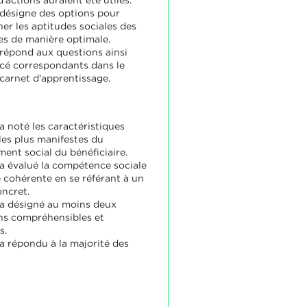
 d'actions auraient été utiles.
 désigne des options pour
r les aptitudes sociales des
res de manière optimale.
 répond aux questions ainsi
ncé correspondants dans le
carnet d'apprentissage.
a noté les caractéristiques
les plus manifestes du
ent social du bénéficiaire.
 a évalué la compétence sociale
 cohérente en se référant à un
ncret.
 a désigné au moins deux
ns compréhensibles et
s.
 a répondu à la majorité des