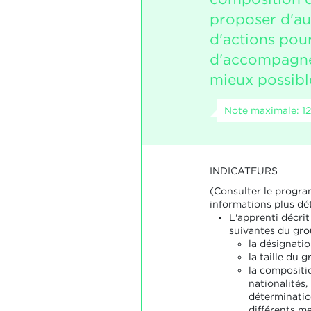
proposer d'au
d'actions pou
d'accompagne
mieux possibl
Note maximale: 12
INDICATEURS
(Consulter le progr
informations plus dét
L'apprenti décrit
suivantes du gro
la désignatio
la taille du g
la compositi
nationalités,
déterminatio
différents m