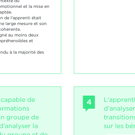
ontexte du
motionnel et la mise en
aptée.
 de l'apprenti était
e large mesure et son
cohérente.
igné au moins deux
préhensibles et
ndu à la majorité des
t capable de
L'apprent
4
formations
d'analyse
on groupe de
transition
d'analyser la
sur les bé
u groupe et de