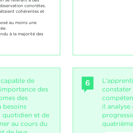
observation concrètes.
 étaient cohérentes et
posé au moins une
ée.
ndu à la majorité des
t capable de
L’apprent
6
'importance des
constater
nomes des
compétenc
à besoins
il analyse
 quotidien et de
progressi
ner au cours du
quatrième
t de leur