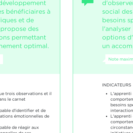
 développement
d'observe
s bénéficiaires à
social des
iques et de
besoins sp
il propose des
l'analyser
ions permettant
options d
ement optimal.
un accom
Note maxima
INDICATEURS
ue trois observations et il
L'apprenti
ns le carnet
comporteme
besoins sp
pable d'identifier et de
interaction
sations émotionnelles de
L'apprenti 
comporteme
pable de réagir aux
circonstanc