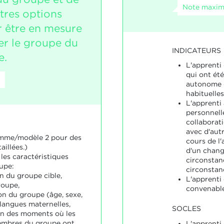
Note maxima
tres options
r être en mesure
r le groupe du
INDICATEURS
e.
L'apprenti
qui ont ét
autonome 
habituelles
L'apprenti
personnell
collaborat
avec d'aut
amme/modèle 2 pour des
cours de l'
aillées.)
d'un chan
 les caractéristiques
circonstan
upe:
circonstanc
n du groupe cible,
L'apprenti
roupe,
convenable
on du groupe (âge, sexe,
 langues maternelles,
SOCLES
n des moments où les
embres du groupe ont
L'apprenti