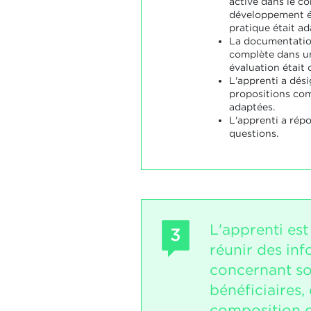
active dans le c
développement é
pratique était ad
La documentation
complète dans un
évaluation était 
L'apprenti a dés
propositions com
adaptées.
L'apprenti a répo
questions.
L'apprenti es
3
réunir des in
concernant s
bénéficiaires, 
composition d