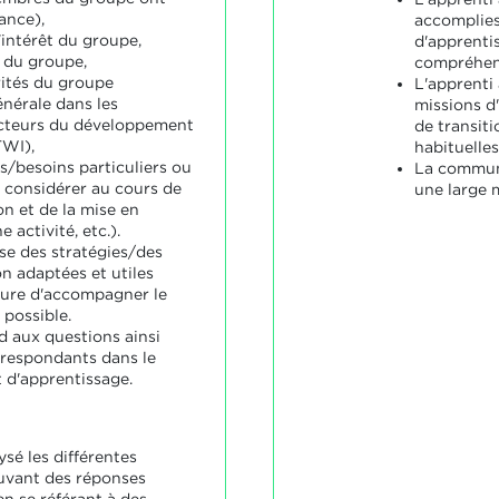
ance),
accomplies
'intérêt du groupe,
d'apprenti
s du groupe,
compréhens
rités du groupe
L'apprenti
énérale dans les
missions d
ecteurs du développement
de transit
WI),
habituelles
s/besoins particuliers ou
La communi
à considérer au cours de
une large 
ion et de la mise en
 activité, etc.).
se des stratégies/des
n adaptées et utiles
sure d'accompagner le
possible.
d aux questions ainsi
rrespondants dans le
 d'apprentissage.
ysé les différentes
uvant des réponses
n se référant à des