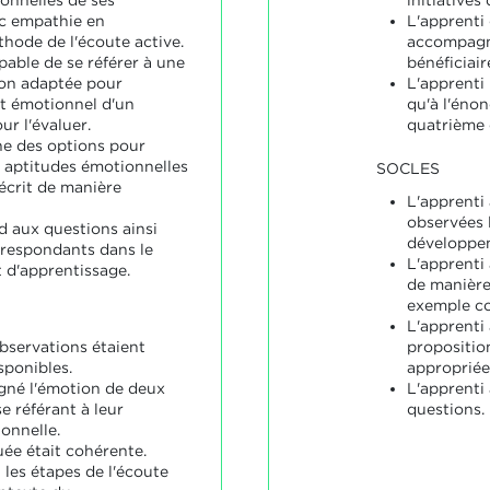
onnelles de ses
initiatives
ec empathie en
L'apprenti
thode de l'écoute active.
accompagne
pable de se référer à une
bénéficiai
ion adaptée pour
L'apprenti
t émotionnel d'un
qu'à l'éno
ur l'évaluer.
quatrième 
ne des options pour
 aptitudes émotionnelles
SOCLES
écrit de manière
L'apprenti 
observées 
d aux questions ainsi
développem
rrespondants dans le
L'apprenti
 d'apprentissage.
de manière
exemple co
L'apprenti
servations étaient
propositio
sponibles.
appropriée
igné l'émotion de deux
L'apprenti
se référant à leur
questions.
onnelle.
uée était cohérente.
i les étapes de l'écoute