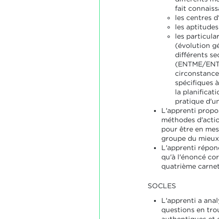
fait connaiss
les centres d
les aptitude
les particula
(évolution g
différents s
(ENTME/ENT
circonstance
spécifiques 
la planificat
pratique d'une
L'apprenti propo
méthodes d'actio
pour être en me
groupe du mieux 
L'apprenti répon
qu'à l'énoncé co
quatrième carnet
SOCLES
L'apprenti a anal
questions en tro
authentiques et e