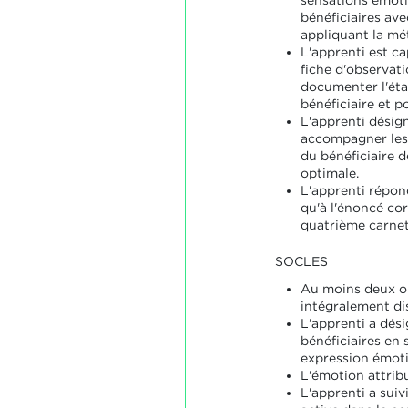
sensations émoti
bénéficiaires av
appliquant la mé
L'apprenti est ca
fiche d'observat
documenter l'éta
bénéficiaire et po
L'apprenti désig
accompagner les
du bénéficiaire d
optimale.
L'apprenti répon
qu'à l'énoncé co
quatrième carnet
SOCLES
Au moins deux ob
intégralement di
L'apprenti a dés
bénéficiaires en 
expression émoti
L'émotion attrib
L'apprenti a suiv