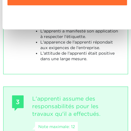
L'apprenti adapte son apparence en
Charte d’usage des cookies
et notre
Politique de
fonction des exigences de l'entreprise.
confidentialité.
Refuser
SOCLES
L'apprenti a manifesté son application
à respecter l'étiquette.
L'apparence de l'apprenti répondait
aux exigences de l'entreprise.
L'attitude de l'apprenti était positive
dans une large mesure.
L'apprenti assume des
3
responsabilités pour les
travaux qu'il a effectués.
Note maximale: 12