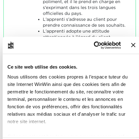
poliment, et il le prend en charge en
s'exprimant dans les trois langues
officielles du pays.
L'apprenti s'adresse au client pour
prendre connaissance de ses souhaits.
L'apprenti adopte une attitude
attentionnée à l'égard du client.
L'apprenti applique les règles de la
politesse.
L'apprenti organise le temps d'attente
de manière agréable.
Ce site web utilise des cookies.
SOCLES
Nous utilisons des cookies propres à l’espace tuteur du
L'apprenti a identifié le souhait du
site Internet WinWin ainsi que des cookies tiers afin de
client.
permettre le fonctionnement du site, reconnaître votre
L'attitude de l'apprenti correspondait
terminal, personnaliser le contenu et les annonces en
à l'étiquette de l'entreprise.
Le client était satisfait.
fonction de vos préférences, offrir des fonctionnalités
relatives aux médias sociaux et d'analyser le trafic sur
notre site internet.
Grâce au présent bandeau, vous pouvez accepter, refuser