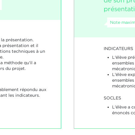
de son pro
présentat
Note maxim
 la présentation.
a présentation et il
INDICATEURS
tions techniques à un
e.
L'élève pré
la méthode qu'il a
ensembles
rs du projet.
mécatroni
L'élève exp
ensembles
mécatroni
nablement répondu aux
nt les indicateurs.
SOCLES
L'élève a 
énoncés co