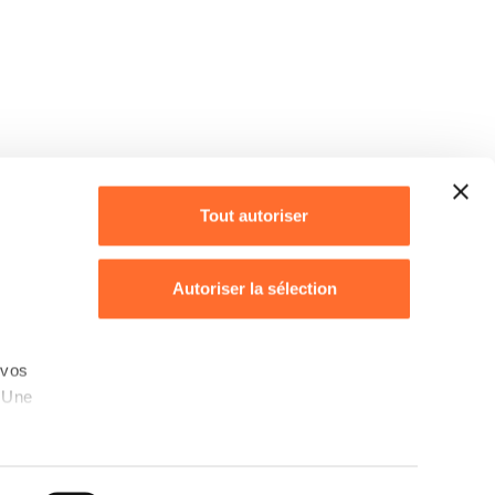
Tout autoriser
Autoriser la sélection
Refuser
 vos
. Une
Déclaration des cookies
s,
rotection des données personnelles