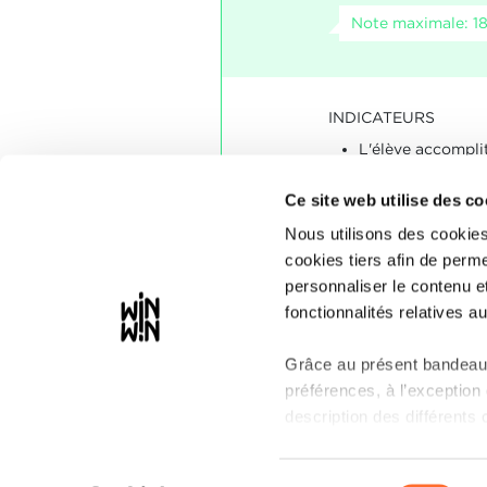
Note maximale: 1
INDICATEURS
L'élève accompli
domaine de la mé
questionnaire qu'
Ce site web utilise des co
Nous utilisons des cookies
SOCLES
cookies tiers afin de perme
L'élève a conve
personnaliser le contenu e
énoncés concerna
fonctionnalités relatives au
Grâce au présent bandeau,
préférences, à l’exception
description des différents 
Il est précisé que la naviga