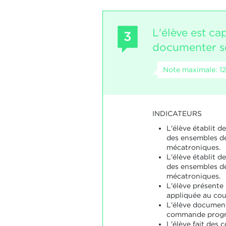
L'élève est ca
3
documenter so
Note maximale: 12
INDICATEURS
L'élève établit d
des ensembles d
mécatroniques.
L'élève établit d
des ensembles d
mécatroniques.
L'élève présente 
appliquée au cou
L'élève document
commande progr
L'élève fait des 