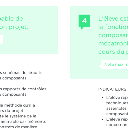
pable de
L'élève es
4
n projet.
la foncti
composan
mécatroni
cours du p
Note maxima
es schémas de circuits
e composants
es rapports de contrôles
INDICATEURS
e composants
L'élève ré
techniques
la méthode qu'il a
assemblés 
rs du projet.
composant
e le système de la
L'élève ré
ammable par mémoire.
concernan
constats de manière