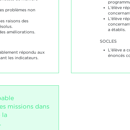
programma
L'élève ré
des problèmes non
concernant
L'élève ré
les raisons des
concernant
solus.
a établis.
des améliorations.
SOCLES
L'élève a 
nablement répondu aux
énoncés co
nt les indicateurs.
pable
es missions dans
 la
.