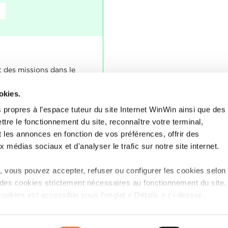
8
t des missions dans le
catronique à partir d'un
il connaît.
okies.
 propres à l’espace tuteur du site Internet WinWin ainsi que des
ttre le fonctionnement du site, reconnaître votre terminal,
nablement répondu aux
t les annonces en fonction de vos préférences, offrir des
nt les indicateurs.
x médias sociaux et d'analyser le trafic sur notre site internet.
 vous pouvez accepter, refuser ou configurer les cookies selon
 des cookies strictement nécessaires au fonctionnement du site
cookies est accessible sous l’onglet « Détails » ci-dessus.
tion sur le site et certaines fonctionnalités (ex : lecture de vidéo
P