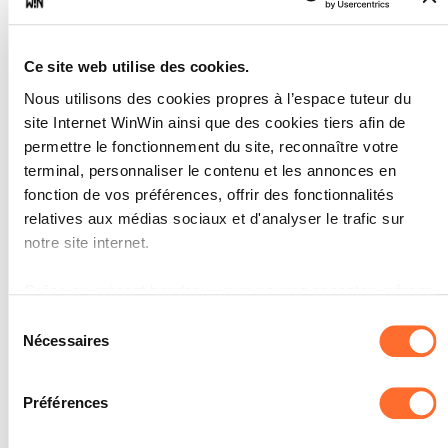
nécessaire (assiette, plateau,
légumier…) au chaud
prépare le matériel nécessaire
Ce site web utilise des cookies.
prépare le matériel nécessaire au
service (pince, sous-assiette, louche…)
Nous utilisons des cookies propres à l’espace tuteur du
allume les plaques chauffantes
site Internet WinWin ainsi que des cookies tiers afin de
SOCLES
permettre le fonctionnement du site, reconnaître votre
terminal, personnaliser le contenu et les annonces en
La mise en place est faite correctement.
fonction de vos préférences, offrir des fonctionnalités
relatives aux médias sociaux et d'analyser le trafic sur
notre site internet.
Grâce au présent bandeau, vous pouvez accepter, refuser
L'apprenant est capable de
4
ou configurer les cookies selon vos préférences, à
faire un service à l’anglaise.
Sélection
l’exception des cookies strictement nécessaires au
Nécessaires
du
fonctionnement du site. Une description des différents
Note maximale: 12
consentement
cookies est accessible sous l’onglet « Détails » ci-dessus.
Préférences
Il est précisé que la navigation sur le site et certaines