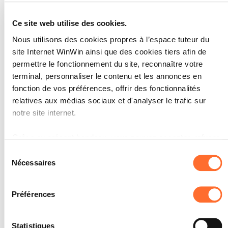
Ce site web utilise des cookies.
Il possède les compétences
4
Nous utilisons des cookies propres à l’espace tuteur du
linguistiques nécessaires, aussi
site Internet WinWin ainsi que des cookies tiers afin de
bien à l’oral qu’à l’écrit, afin de
permettre le fonctionnement du site, reconnaître votre
pouvoir communiquer avec les
terminal, personnaliser le contenu et les annonces en
partenaires internes et
fonction de vos préférences, offrir des fonctionnalités
externes. Ce qui signifie qu’il
relatives aux médias sociaux et d'analyser le trafic sur
est capable de discuter en
notre site internet.
français ou en allemand avec
des collègues de travail et des
Grâce au présent bandeau, vous pouvez accepter, refuser
étrangers et de communiquer
ou configurer les cookies selon vos préférences, à
Sélection
l’exception des cookies strictement nécessaires au
clairement par écrit en français
Nécessaires
du
fonctionnement du site. Une description des différents
ou en allemand. Il est
consentement
cookies est accessible sous l’onglet « Détails » ci-dessus.
également capable de
Préférences
suffisamment bien
Il est précisé que la navigation sur le site et certaines
communiquer en anglais, de
fonctionnalités (ex : lecture de vidéos, partage sur les
Statistiques