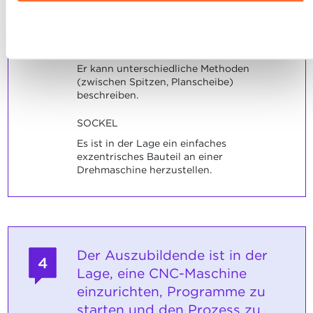
Ausführlichere Informationen darüber, wie wir Cookies
nutzen und wie wir mit Ihren personenbezogenen Daten
Ablehnen
umgehen, finden sie in unserer
Charta zur Nutzung von
INDIKATOREN
Cookies
und
unserer Datenschutzrichtlinie.
Er kann unterschiedliche Methoden
(zwischen Spitzen, Planscheibe)
beschreiben.
SOCKEL
Es ist in der Lage ein einfaches
exzentrisches Bauteil an einer
Drehmaschine herzustellen.
Der Auszubildende ist in der
4
Lage, eine CNC-Maschine
einzurichten, Programme zu
starten und den Prozess zu