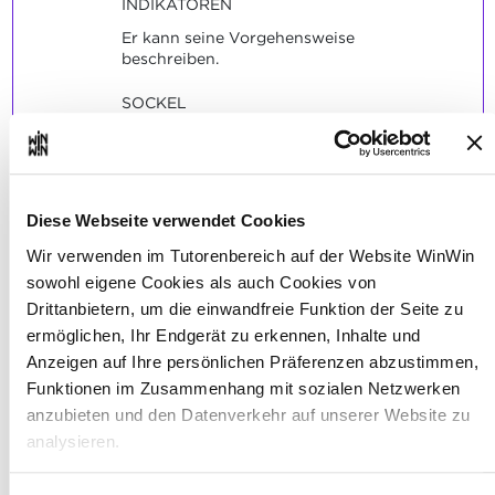
INDIKATOREN
Er kann seine Vorgehensweise
beschreiben.
SOCKEL
Er ist in der Lage Gewindebolzen und die
zugehörige Gewindemutter maschinell zu
fertigen.
Diese Webseite verwendet Cookies
Wir verwenden im Tutorenbereich auf der Website WinWin
sowohl eigene Cookies als auch Cookies von
Drittanbietern, um die einwandfreie Funktion der Seite zu
Der Auszubildende ist in der
2
ermöglichen, Ihr Endgerät zu erkennen, Inhalte und
Lage, Werkstücke mittels CNC-
Anzeigen auf Ihre persönlichen Präferenzen abzustimmen,
Maschinen herzustellen.
Funktionen im Zusammenhang mit sozialen Netzwerken
anzubieten und den Datenverkehr auf unserer Website zu
Maximale Punktzahl: 12
analysieren.
Über dieses Banner können Sie die Cookies nach Belieben