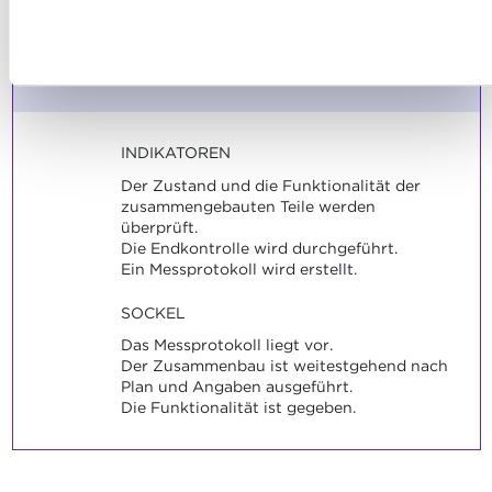
Maße zu kontrollieren.
nutzen und wie wir mit Ihren personenbezogenen Daten
Ablehnen
umgehen, finden sie in unserer
Charta zur Nutzung von
Maximale Punktzahl: 12
Cookies
und
unserer Datenschutzrichtlinie.
INDIKATOREN
Der Zustand und die Funktionalität der
zusammengebauten Teile werden
überprüft.
Die Endkontrolle wird durchgeführt.
Ein Messprotokoll wird erstellt.
SOCKEL
Das Messprotokoll liegt vor.
Der Zusammenbau ist weitestgehend nach
Plan und Angaben ausgeführt.
Die Funktionalität ist gegeben.