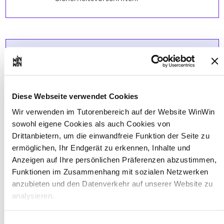
Der Auszubildende ist in der
2
Lage, Werkstücke mit
angemessenem
Diese Webseite verwendet Cookies
Schwierigkeitsgrad
selbstständig herzustellen. Der
Wir verwenden im Tutorenbereich auf der Website WinWin
Auszubildende ist in der Lage,
sowohl eigene Cookies als auch Cookies von
Drittanbietern, um die einwandfreie Funktion der Seite zu
die ihm zur Verfügung
ermöglichen, Ihr Endgerät zu erkennen, Inhalte und
stehende Zeit im Hinblick auf
Anzeigen auf Ihre persönlichen Präferenzen abzustimmen,
fristgerechte Fertigstellung
Funktionen im Zusammenhang mit sozialen Netzwerken
einzuteilen.
anzubieten und den Datenverkehr auf unserer Website zu
analysieren.
Maximale Punktzahl: 24
Über dieses Banner können Sie die Cookies nach Belieben
Einwilligungsauswahl