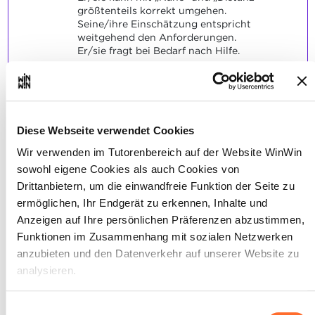
größtenteils korrekt umgehen.
Seine/ihre Einschätzung entspricht
weitgehend den Anforderungen.
Er/sie fragt bei Bedarf nach Hilfe.
Diese Webseite verwendet Cookies
Der/die Auszubildende ist in
3
Wir verwenden im Tutorenbereich auf der Website WinWin
der Lage seine Rolle im Team
sowohl eigene Cookies als auch Cookies von
zu reflektieren und partizipiert
Drittanbietern, um die einwandfreie Funktion der Seite zu
aktiv an der Gestaltung der
ermöglichen, Ihr Endgerät zu erkennen, Inhalte und
pädagogischen Arbeit.
Anzeigen auf Ihre persönlichen Präferenzen abzustimmen,
Funktionen im Zusammenhang mit sozialen Netzwerken
Maximale Punktzahl: 12
anzubieten und den Datenverkehr auf unserer Website zu
analysieren.
INDIKATOREN
Über dieses Banner können Sie die Cookies nach Belieben
Einwilligungsauswahl