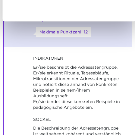
Adressatengruppe in seiner
nutzen und wie wir mit Ihren personenbezogenen Daten
Ablehnen
pädagogischen Arbeit zu
umgehen, finden sie in unserer
Charta zur Nutzung von
respektieren.
Cookies
und
unserer Datenschutzrichtlinie.
Maximale Punktzahl: 12
INDIKATOREN
Er/sie beschreibt die Adressatengruppe.
Er/sie erkennt Rituale, Tagesabläufe,
Mikrotransitionen der Adressatengruppe
und notiert diese anhand von konkreten
Beispielen in seinem/ihrem
Ausbildungsheft.
Er/sie bindet diese konkreten Beispiele in
pädagogische Angebote ein.
SOCKEL
Die Beschreibung der Adressatengruppe
ist weitgehend kohärent und verständlich