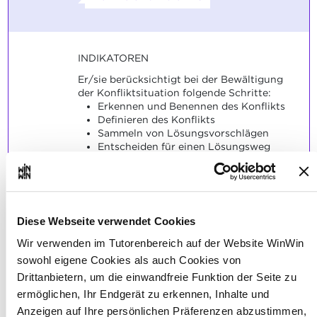
INDIKATOREN
Er/sie berücksichtigt bei der Bewältigung
der Konfliktsituation folgende Schritte:
Erkennen und Benennen des Konflikts
Definieren des Konflikts
Sammeln von Lösungsvorschlägen
Entscheiden für einen Lösungsweg
Festlegen der Beiträge der Beteiligten
zur Lösung
Bewerten der Lösung
Er/sie schlägt passende Lösungsvarianten
Diese Webseite verwendet Cookies
an.
Wir verwenden im Tutorenbereich auf der Website WinWin
SOCKEL
sowohl eigene Cookies als auch Cookies von
Bei der Bewältigung der Konfliktsituation
Drittanbietern, um die einwandfreie Funktion der Seite zu
sind die angewandten Schritte passend
ermöglichen, Ihr Endgerät zu erkennen, Inhalte und
gewählt und nachvollziehbar.
Anzeigen auf Ihre persönlichen Präferenzen abzustimmen,
Die Lösungsvarianten sind mehrheitlich