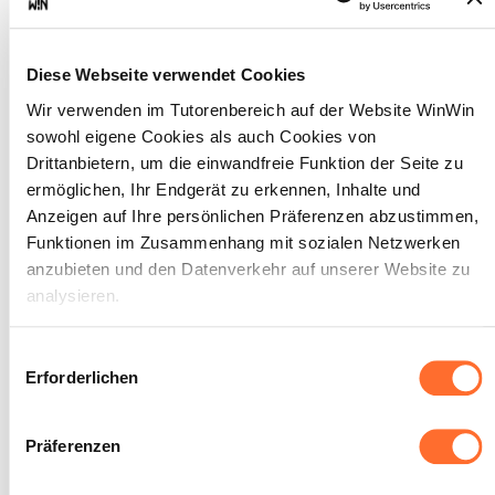
Die ausgewählte Methode der
Kommunikation ist weitgehend
nachvollziehbar.
Diese Webseite verwendet Cookies
Er/Sie reagiert weitgehend offen auf
andere Diskussionsbeiträge zu
Wir verwenden im Tutorenbereich auf der Website WinWin
Hypothesen und Interpretationen.
sowohl eigene Cookies als auch Cookies von
Drittanbietern, um die einwandfreie Funktion der Seite zu
ermöglichen, Ihr Endgerät zu erkennen, Inhalte und
Anzeigen auf Ihre persönlichen Präferenzen abzustimmen,
Funktionen im Zusammenhang mit sozialen Netzwerken
Der/Die Auszubildende ist in
3
anzubieten und den Datenverkehr auf unserer Website zu
der Lage ein selbst- und
analysieren.
fremdgefährdendes Verhalten
wahrzunehmen und adäquat
Über dieses Banner können Sie die Cookies nach Belieben
Einwilligungsauswahl
auf herausforderndes
akzeptieren, ablehnen oder konfigurieren. Davon
Erforderlichen
Verhalten der Adressaten zu
ausgenommen sind Cookies, die für die Funktion der
reagieren. Er/Sie schützt den
Website unbedingt erforderlich sind. Eine Beschreibung der
Präferenzen
Adressaten/ Menschen mit
verschiedenen Cookies finden sie oben unter „Details“.
Beeinträchtigungen sowie