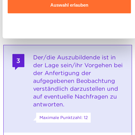
SOCKEL
Website klicken.
Auswahl erlauben
Mindestens vier der sieben Punkte der
Personenbeschreibung sind komplett und
Ausführlichere Informationen darüber, wie wir Cookies
werden nachvollziehbar vorgestellt.
nutzen und wie wir mit Ihren personenbezogenen Daten
Ablehnen
umgehen, finden sie in unserer
Charta zur Nutzung von
Cookies
und
unserer Datenschutzrichtlinie.
Der/die Auszubildende ist in
3
der Lage sein/ihr Vorgehen bei
der Anfertigung der
aufgegebenen Beobachtung
verständlich darzustellen und
auf eventuelle Nachfragen zu
antworten.
Maximale Punktzahl: 12