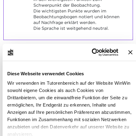
Schwerpunkt der Beobachtung.
Die wichtigsten Punkte wurden im
Beobachtungsbogen notiert und können
auf Nachfrage erklärt werden.
Die Sprache ist weitgehend neutral.
Der/die Auszubildende ist in
2
der Lage eine
Diese Webseite verwendet Cookies
Personenbeschreibung des
Wir verwenden im Tutorenbereich auf der Website WinWin
Adressaten mit spezifischen
sowohl eigene Cookies als auch Cookies von
Bedürfnissen nach den im
Drittanbietern, um die einwandfreie Funktion der Seite zu
Unterricht gelernten Kriterien
ermöglichen, Ihr Endgerät zu erkennen, Inhalte und
anzufertigen und mündlich zu
Anzeigen auf Ihre persönlichen Präferenzen abzustimmen,
Funktionen im Zusammenhang mit sozialen Netzwerken
präsentieren.
anzubieten und den Datenverkehr auf unserer Website zu
Maximale Punktzahl: 6
analysieren.