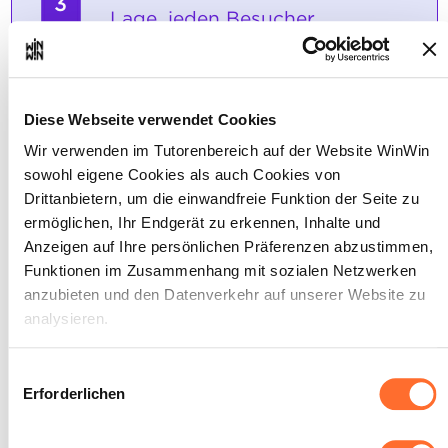
3
Lage, jeden Besucher
professionell zu empfangen.
Maximale Punktzahl: 12
Diese Webseite verwendet Cookies
Wir verwenden im Tutorenbereich auf der Website WinWin
sowohl eigene Cookies als auch Cookies von
INDIKATOREN
Drittanbietern, um die einwandfreie Funktion der Seite zu
Die wesentlichen Regeln für den Empfang
ermöglichen, Ihr Endgerät zu erkennen, Inhalte und
eines Besuchers sind bekannt: • den
Besucher bei seiner Ankunft begrüßen, •
Anzeigen auf Ihre persönlichen Präferenzen abzustimmen,
sein Anliegen richtig verstehen, • den
Funktionen im Zusammenhang mit sozialen Netzwerken
Gesprächspartner/die Kontaktperson
anzubieten und den Datenverkehr auf unserer Website zu
ausfindig machen, • dem Besucher
analysieren.
Auskunft erteilen oder ihn um Geduld
bitten, • dem Besucher die notwendigen
Anweisungen geben oder ihm den Weg zu
Über dieses Banner können Sie die Cookies nach Belieben
Einwilligungsauswahl
seinem Gesprächspartner beschreiben, •
akzeptieren, ablehnen oder konfigurieren. Davon
Erforderlichen
den Besucher verabschieden.
ausgenommen sind Cookies, die für die Funktion der
SOCKEL
Website unbedingt erforderlich sind. Eine Beschreibung der